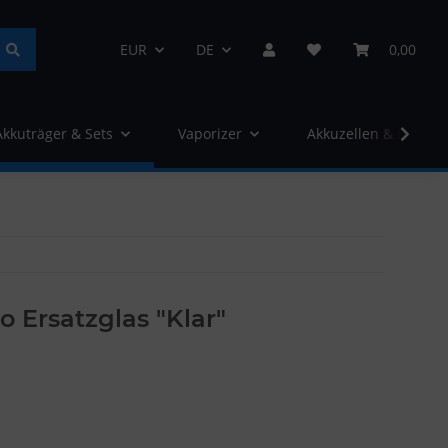
EUR
DE
0,00
Akkuträger & Sets
Vaporizer
Akkuzellen & Ladege
o Ersatzglas "Klar"