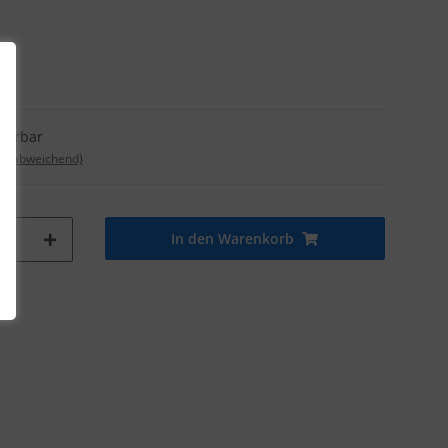
eferbar
nd abweichend)
In den Warenkorb