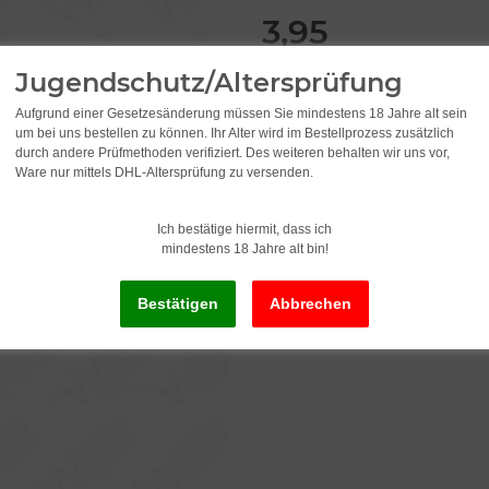
3,95
Jugendschutz/Altersprüfung
inkl. 19% USt. , zzgl.
Versand
Aufgrund einer Gesetzesänderung müssen Sie mindestens 18 Jahre alt sein
um bei uns bestellen zu können. Ihr Alter wird im Bestellprozess zusätzlich
Lieferstatus: Sofort ab Lager li
durch andere Prüfmethoden verifiziert. Des weiteren behalten wir uns vor,
Lieferzeit:
2 - 3 Werktage
(DE - Ausla
Ware nur mittels DHL-Altersprüfung zu versenden.
Ich bestätige hiermit, dass ich
mindestens 18 Jahre alt bin!