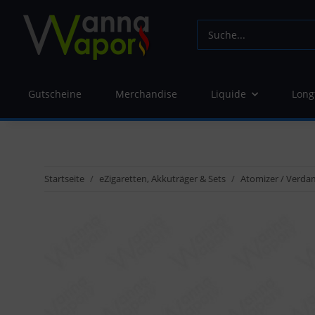
Gutscheine
Merchandise
Liquide
Long
Startseite
eZigaretten, Akkuträger & Sets
Atomizer / Verda