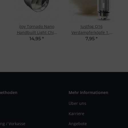
iJoy Tornado Nano
Justfog Q16
Handbuilt Light Chip
Verdampferköpfe 1.6
Coil Deck 0.3 Ohm (5
Ohm (5 Stk.)
14,95
*
7,95
*
Stk.)
methoden
Mehr Informationen
Über uns
Karriere
ng / Vorkasse
Angebote