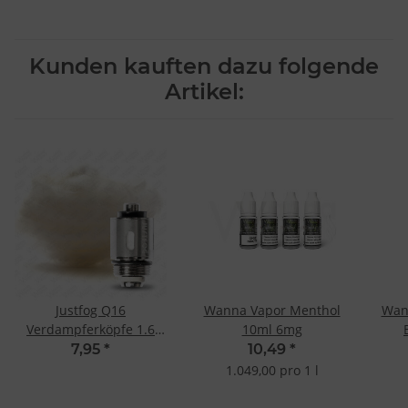
Kunden kauften dazu folgende
Artikel:
Justfog Q16
Wanna Vapor Menthol
Wan
Verdampferköpfe 1.6
10ml 6mg
Ohm (5 Stk.)
7,95
*
10,49
*
1.049,00 pro 1 l