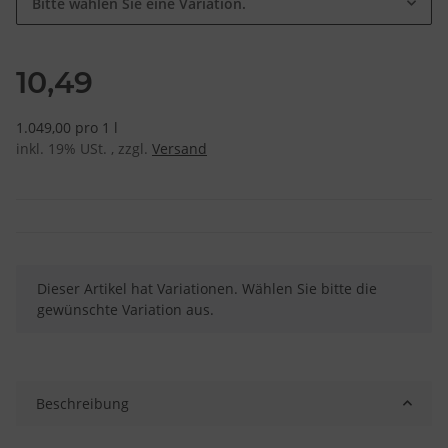
Bitte wählen Sie eine Variation.
10,49
1.049,00 pro 1 l
inkl. 19% USt. , zzgl.
Versand
x
Dieser Artikel hat Variationen. Wählen Sie bitte die
gewünschte Variation aus.
Beschreibung