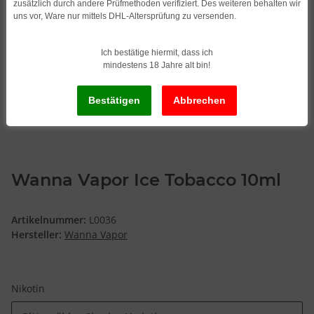
zusätzlich durch andere Prüfmethoden verifiziert. Des weiteren behalten wir
uns vor, Ware nur mittels DHL-Altersprüfung zu versenden.
Ich bestätige hiermit, dass ich
mindestens 18 Jahre alt bin!
Wanna Vapor Ice Tobacco 10ml
Artikelnummer:
L0036
Hersteller:
Wanna Vapor
Nikotin