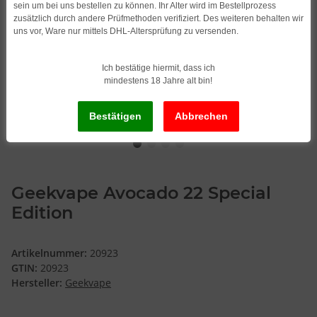
sein um bei uns bestellen zu können. Ihr Alter wird im Bestellprozess
zusätzlich durch andere Prüfmethoden verifiziert. Des weiteren behalten wir
uns vor, Ware nur mittels DHL-Altersprüfung zu versenden.
Ich bestätige hiermit, dass ich
mindestens 18 Jahre alt bin!
Geekvape Avocado 22 Special
Edition
Artikelnummer:
20923
GTIN:
20923
Hersteller:
Geekvape