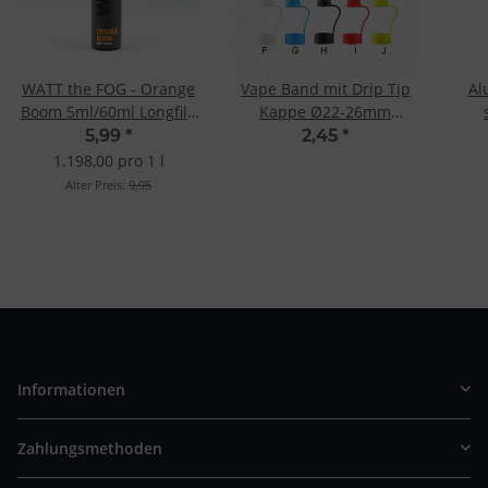
WATT the FOG - Orange
Vape Band mit Drip Tip
Al
Boom 5ml/60ml Longfill-
Kappe Ø22-26mm
Aroma
Schwarz
Ve
5,99
*
2,45
*
1.198,00 pro 1 l
Alter Preis:
9,95
Informationen
Zahlungsmethoden