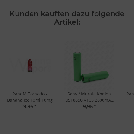
Kunden kauften dazu folgende
Artikel:
RandM Tornado -
Sony / Murata Konion
Ran
Banana Ice 10ml 10mg
US18650 VTC5 2600mAh
30A
9,95
*
9,95
*