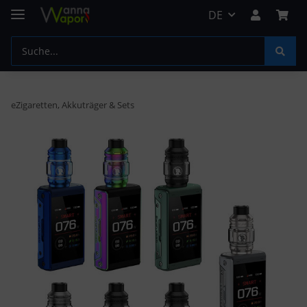
DE
eZigaretten, Akkuträger & Sets