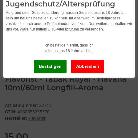
Jugendschutz/Altersprüfung
Aufgrund einer Gesetzesänderung müssen Sie mindestens 18 Jahre alt
sein um bei uns bestellen zu können. Ihr Alter wird im Bestellprozess
zusätzlich durch andere Prüfmethoden verifiziert. Des weiteren behalten wir
uns vor, Ware nur mittels DHL-Altersprüfung zu versenden.
Ich bestätige hiermit, dass ich
mindestens 18 Jahre alt bin!
Flavorist - Tabak Royal - Havana
10ml/60ml Longfill-Aroma
Artikelnummer:
22713
GTIN:
4260653255370
Hersteller:
Flavorist
15,00