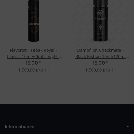
Flavorist - Tabak Royal -
Dampflion Checkmate -
Classic 10ml/60ml Longfill-
Black Bishop 10ml/120ml
Aroma
LongfillAroma
15,00
*
15,00
*
1.500,00 pro 1 l
1.500,00 pro 1 l
Informationen