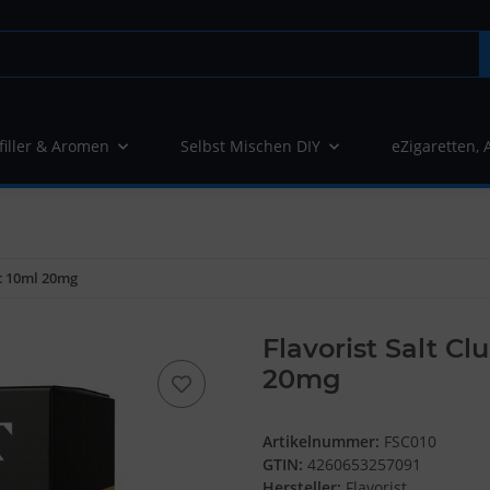
filler & Aromen
Selbst Mischen DIY
eZigaretten, 
ic 10ml 20mg
Flavorist Salt Cl
20mg
Artikelnummer:
FSC010
GTIN:
4260653257091
Hersteller:
Flavorist