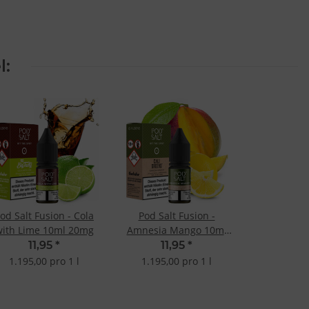
l:
od Salt Fusion - Cola
Pod Salt Fusion -
with Lime 10ml 20mg
Amnesia Mango 10ml
20mg
11,95
*
11,95
*
1.195,00 pro 1 l
1.195,00 pro 1 l