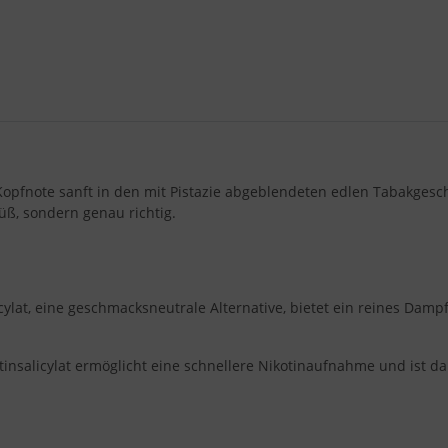
opfnote sanft in den mit Pistazie abgeblendeten edlen Tabakgeschm
süß, sondern genau richtig.
icylat, eine geschmacksneutrale Alternative, bietet ein reines Da
tinsalicylat ermöglicht eine schnellere Nikotinaufnahme und ist dab