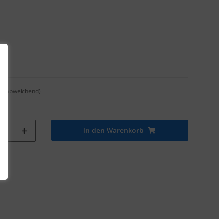
nd abweichend)
In den Warenkorb
tk