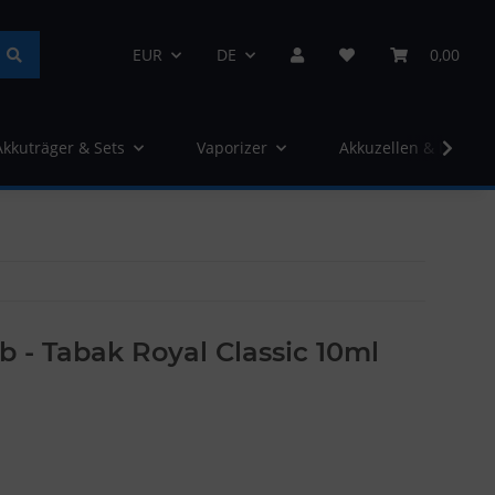
EUR
DE
0,00
Akkuträger & Sets
Vaporizer
Akkuzellen & Ladege
ub - Tabak Royal Classic 10ml