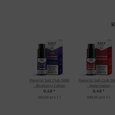
K
Flavorist Salt Club 5000
Flavorist Salt Club 5
- Blueberry Cotton
- Watermelon
Candy 10ml 20mg
Bubblegum 10ml 20
9,49
*
9,49
*
949,00 pro 1 l
949,00 pro 1 l