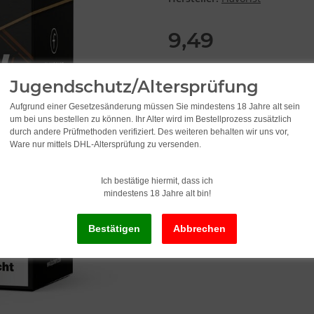
9,49
949,00 pro 1 l
Jugendschutz/Altersprüfung
inkl. 19% USt. , zzgl.
Versand
Aufgrund einer Gesetzesänderung müssen Sie mindestens 18 Jahre alt sein
um bei uns bestellen zu können. Ihr Alter wird im Bestellprozess zusätzlich
Lieferzeit:
2 - 3 Werktage
(DE - Ausla
durch andere Prüfmethoden verifiziert. Des weiteren behalten wir uns vor,
Ware nur mittels DHL-Altersprüfung zu versenden.
Ich bestätige hiermit, dass ich
S
mindestens 18 Jahre alt bin!