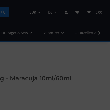
EUR
DE
0,00
Akkuträger & Sets
Vaporizer
Akkuzellen & Ladege
erg - Maracuja 10ml/60ml