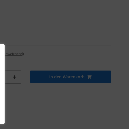
nd abweichend)
In den Warenkorb
tk