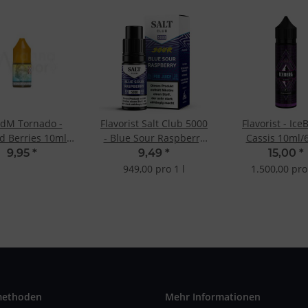
dM Tornado -
Flavorist Salt Club 5000
Flavorist - Ice
d Berries 10ml
- Blue Sour Raspberry
Cassis 10ml/
20mg
10ml 20mg
Longfill-Ar
9,95
*
9,49
*
15,00
*
949,00 pro 1 l
1.500,00 pro 
methoden
Mehr Informationen