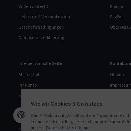
Widerrufsrecht
Klarna
Liefer- und Versandkosten
PayPal
Geschäftsbedingungen
Überweisu
Datenschutzerklaerung
Ihre persönliche Seite
Kontaktda
Merkzettel
Filialen
Ihr Konto
Impressu
Kasse
Kontaktfo
Wie wir Cookies & Co nutzen
Durch Klicken auf „Alle akzeptieren“ gestatten Sie d
können die Einstellung jederzeit ändern (Fingerabdru
unserer
Datenschutzerklärung
.
* Alle Preise inkl. gesetzlicher USt., zzgl.
Versand