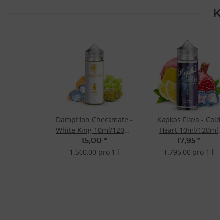
K
Dampflion Checkmate -
Kapkas Flava - Col
White King 10ml/120ml
Heart 10ml/120ml
Longfill-Aroma
Longfill-Aroma
15,00
*
17,95
*
1.500,00 pro 1 l
1.795,00 pro 1 l