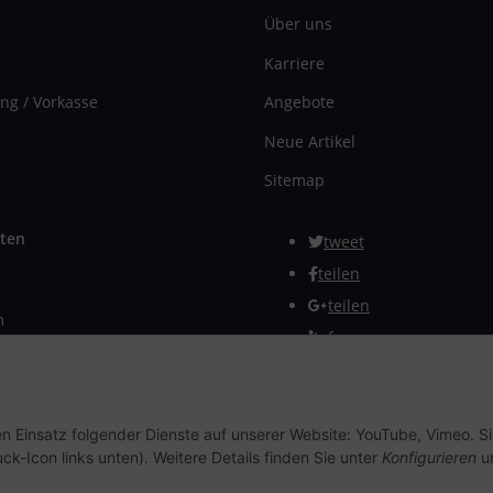
Über uns
Karriere
ng / Vorkasse
Angebote
Neue Artikel
Sitemap
ten
tweet
teilen
teilen
m
Info
rmular
Vertrag widerrufen
en Einsatz folgender Dienste auf unserer Website: YouTube, Vimeo. S
ck-Icon links unten). Weitere Details finden Sie unter
Konfigurieren
un