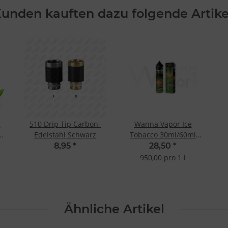
unden kauften dazu folgende Artike
d
510 Drip Tip Carbon-
Wanna Vapor Ice
Edelstahl Schwarz
Tobacco 30ml/60ml
Shake&Vape
8,95
*
28,50
*
950,00 pro 1 l
Ähnliche Artikel