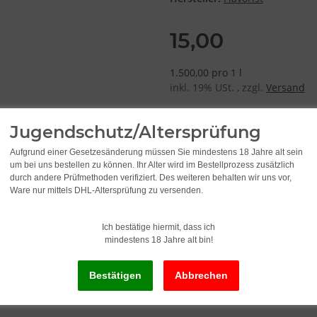
15,00
1.500,00 pro 1 l
inkl. 19% USt. , zzgl.
Versand
Jugendschutz/Altersprüfung
Lieferzeit:
2 - 3 Werktage
(DE - Ausla
Aufgrund einer Gesetzesänderung müssen Sie mindestens 18 Jahre alt sein
um bei uns bestellen zu können. Ihr Alter wird im Bestellprozess zusätzlich
durch andere Prüfmethoden verifiziert. Des weiteren behalten wir uns vor,
S
Ware nur mittels DHL-Altersprüfung zu versenden.
Ich bestätige hiermit, dass ich
mindestens 18 Jahre alt bin!