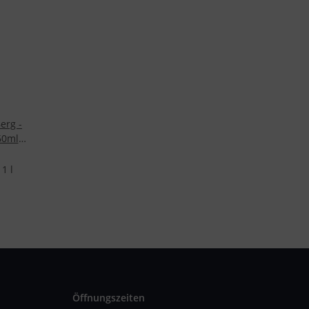
Berg -
60ml
oma
1 l
Öffnungszeiten