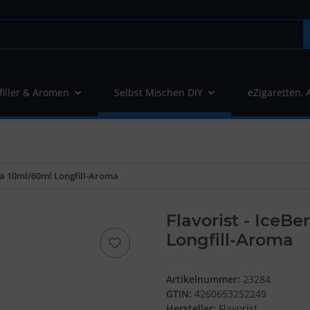
filler & Aromen
Selbst Mischen DIY
eZigaretten, 
uja 10ml/60ml Longfill-Aroma
Flavorist - IceB
Longfill-Aroma
Artikelnummer:
23284
GTIN:
4260653252249
Hersteller:
Flavorist