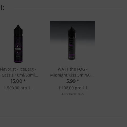
l:
Flavorist - IceBerg -
WATT the FOG -
Cassis 10ml/60ml
Midnight Kiss 5ml/60ml
Longfill-Aroma
Longfill-Aroma
15,00
*
5,99
*
1.500,00 pro 1 l
1.198,00 pro 1 l
Alter Preis:
9,95