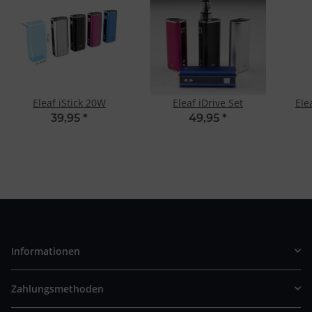
Eleaf iStick 20W
Eleaf iDrive Set
Ele
39,95
*
49,95
*
Informationen
Zahlungsmethoden