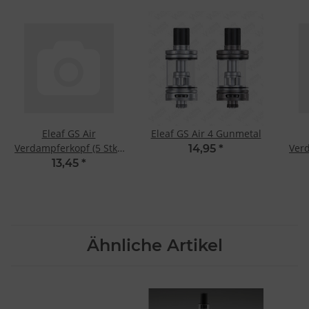
Eleaf GS Air
Eleaf GS Air 4 Gunmetal
Verdampferkopf (5 Stk.)
Verd
14,95
*
1.5 Ohm Dual Coil
13,45
*
Ähnliche Artikel