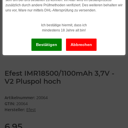
zusätzlich durch andere Prüfmethoden verifiziert. Des weiteren behalten wir
uns vor, Ware nur mittels DHL-Altersprüfung zu versenden.
Ich bestätige hiermit, dass ich
mindestens 18 Jahre alt bin!
Efest IMR18500/1100mAh 3,7V -
V2 Pluspol hoch
Artikelnummer:
20064
GTIN:
20064
Hersteller:
Efest
6,95