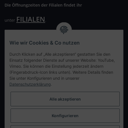
Die Öffnungzeiten der Filialen findet ihr
FILIALEN
unter
.
Wir freuen uns auf Euren Besuch. Bitte beachtet die
ausgehängten Hygiene Vorschriften.
Wie wir Cookies & Co nutzen
Ihre persönliche Seite
Durch Klicken auf „Alle akzeptieren“ gestatten Sie den
Einsatz folgender Dienste auf unserer Website: YouTube,
Kontaktdaten
Vimeo. Sie können die Einstellung jederzeit ändern
(Fingerabdruck-Icon links unten). Weitere Details finden
Sie unter
Konfigurieren
und in unserer
tweet
Datenschutzerklärung
.
teilen
teilen
Alle akzeptieren
Info
Konfigurieren
Vertrag widerrufen