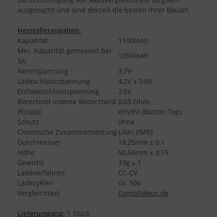
ausgesucht und sind derzeit die besten ihrer Bauart.
Herstellerangaben:
Kapazität
1100mAh
Min. Kapazität gemessen bei
1050mAh
3A
Nennspannung
3,7V
Ladeschlussspannung
4,2V ± 0,05
Entladeschlussspannung
2,5V
Berechnet interne Widerstand
0,05 Ohm
Pluspol
erhöht (Button Top)
Schutz
ohne
Chemische Zusammensetzung
LiMn (IMR)
Durchmesser
18,25mm ± 0,1
Höhe
50,64mm ± 0,15
Gewicht
33g ± 1
Ladeverfahren
CC-CV
Ladezyklen
ca. 500
Vergleichtest
Dampfakkus.de
Lieferumgang:
1 Stück