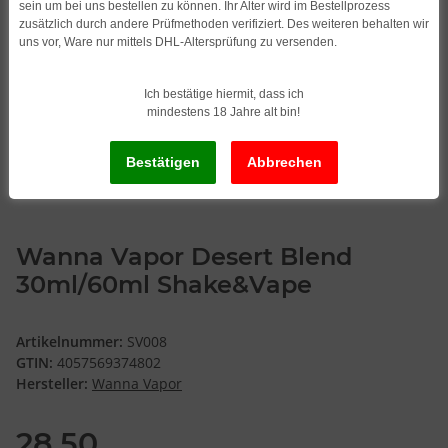
sein um bei uns bestellen zu können. Ihr Alter wird im Bestellprozess
zusätzlich durch andere Prüfmethoden verifiziert. Des weiteren behalten wir
uns vor, Ware nur mittels DHL-Altersprüfung zu versenden.
Ich bestätige hiermit, dass ich
mindestens 18 Jahre alt bin!
Wanna Vapor Desert Blend
30ml/60ml Shake&Vape
Artikelnummer:
SV008
GTIN:
4057569374802
Hersteller:
Wanna Vapor
28,50