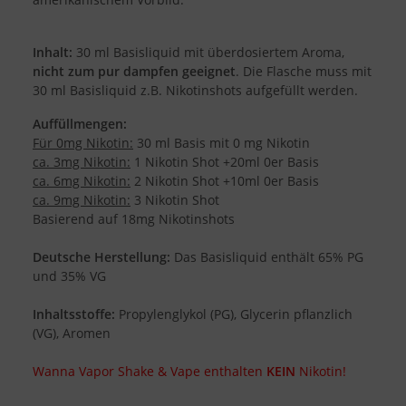
Inhalt:
30 ml Basisliquid mit überdosiertem Aroma,
nicht zum pur dampfen geeignet
. Die Flasche muss mit
30 ml Basisliquid z.B. Nikotinshots aufgefüllt werden.
Auffüllmengen:
Für 0mg Nikotin:
30 ml Basis mit 0 mg Nikotin
ca. 3mg Nikotin:
1 Nikotin Shot +20ml 0er Basis
ca. 6mg Nikotin:
2 Nikotin Shot +10ml 0er Basis
ca. 9mg Nikotin:
3 Nikotin Shot
Basierend auf 18mg Nikotinshots
Deutsche Herstellung:
Das Basisliquid enthält 65% PG
und 35% VG
Inhaltsstoffe:
Propylenglykol (PG), Glycerin pflanzlich
(VG), Aromen
Wanna Vapor Shake & Vape enthalten
KEIN
Nikotin!