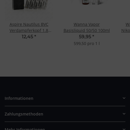
Aspire Nautilus BVC
Wanna Vapor
W
Verdampferkopf 1.8
Basisliquid 50/50 100ml
Niko
Ohm (5 Stk.)
12,45
*
59,95
*
599,50 pro 1 l
Informationen
Zahlungsmethoden
Mehr Informationen