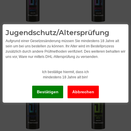
5EL Berry Mint Pod to Go
5EL Berry Mint Pod to Go
Jugendschutz/Altersprüfung
2ml 0mg
2ml 16mg
4,49
*
4,49
*
Aufgrund einer Gesetzesänderung müssen Sie mindestens 18 Jahre alt
sein um bei uns bestellen zu können. Ihr Alter wird im Bestellprozess
Alter Preis:
5,95
Alter Preis:
5,95
zusätzlich durch andere Prüfmethoden verifiziert. Des weiteren behalten wir
uns vor, Ware nur mittels DHL-Altersprüfung zu versenden.
Ich bestätige hiermit, dass ich
mindestens 18 Jahre alt bin!