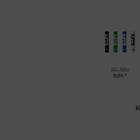
5EL Akku
8,95
*
K