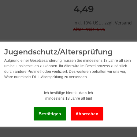
4,49
inkl. 19% USt. , zzgl.
Versand
Alter Preis: 5,95
Lieferzeit:
2 - 3 Werktage
(DE - Ausla
Jugendschutz/Altersprüfung
Aufgrund einer Gesetzesänderung müssen Sie mindestens 18 Jahre alt sein
um bei uns bestellen zu können. Ihr Alter wird im Bestellprozess zusätzlich
durch andere Prüfmethoden verifiziert. Des weiteren behalten wir uns vor,
Ware nur mittels DHL-Altersprüfung zu versenden.
Ich bestätige hiermit, dass ich
mindestens 18 Jahre alt bin!