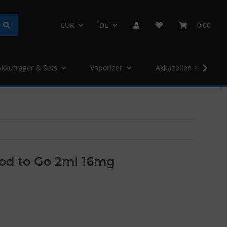
EUR
DE
0,00
Akkuträger & Sets
Vaporizer
Akkuzellen & Ladege
Pod to Go 2ml 16mg