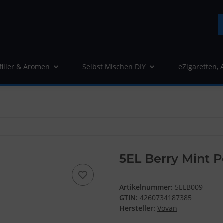
filler & Aromen
Selbst Mischen DIY
eZigaretten, 
5EL Berry Mint 
Artikelnummer:
5ELB009
GTIN:
4260734187385
Hersteller:
Vovan