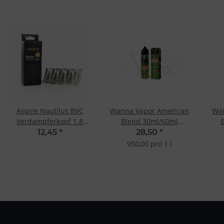
Aspire Nautilus BVC
Wanna Vapor American
Wa
Verdampferkopf 1.8
Blend 30ml/60ml
Ohm (5 Stk.)
Shake&Vape
12,45
*
28,50
*
950,00 pro 1 l