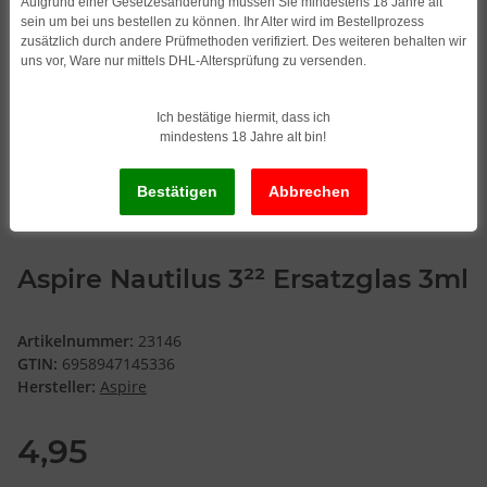
Aufgrund einer Gesetzesänderung müssen Sie mindestens 18 Jahre alt
sein um bei uns bestellen zu können. Ihr Alter wird im Bestellprozess
zusätzlich durch andere Prüfmethoden verifiziert. Des weiteren behalten wir
uns vor, Ware nur mittels DHL-Altersprüfung zu versenden.
Ich bestätige hiermit, dass ich
mindestens 18 Jahre alt bin!
Aspire Nautilus 3²² Ersatzglas 3ml
Artikelnummer:
23146
GTIN:
6958947145336
Hersteller:
Aspire
4,95