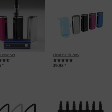
iDrive Set
Eleaf iStick 20W
5
*
39,95
*