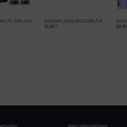
kah Air Pods 6ml
Geekvape Aegis Boost RBA Pod
Geekv
15,95
*
29,9
methoden
Mehr Informationen