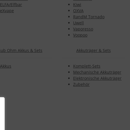
ELFA/Elfbar
Kiwi
eXvape
OXVA
RandM Tornado
Uwell
Vaporesso
Voopoo
Sub Ohm Akkus & Sets
Akkuträger & Sets
Akkus
Komplett-Sets
Mechanische Akkuträger
Elektronische Akkuträger
Zubehör