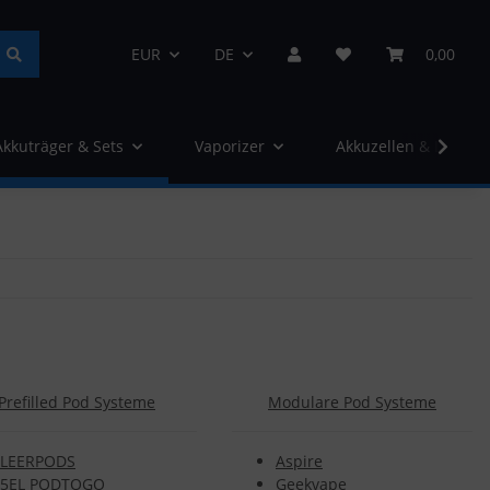
EUR
DE
0,00
Akkuträger & Sets
Vaporizer
Akkuzellen & Ladege
Prefilled Pod Systeme
Modulare Pod Systeme
LEERPODS
Aspire
5EL PODTOGO
Geekvape