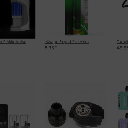
ico S Akkuhülse
eXvape Expod Pro Akku
Fumyt
8,95
*
49,9