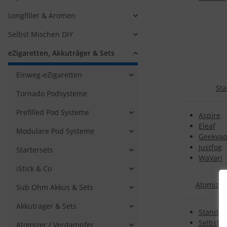
Longfiller & Aromen
Selbst Mischen DIY
eZigaretten, Akkuträger & Sets
Einweg-eZigaretten
Sta
Tornado Podsysteme
Prefilled Pod Systeme
Aspire
Eleaf
Modulare Pod Systeme
Geekva
Justfog
Startersets
WaVari
iStick & Co
Atomizer
Sub Ohm Akkus & Sets
Akkuträger & Sets
Standar
Selbstwi
Atomizer / Verdampfer