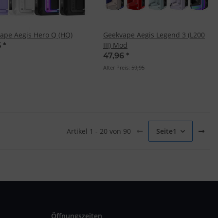
ape Aegis Hero Q (HQ)
Geekvape Aegis Legend 3 (L200
III) Mod
5
*
47,96
*
Alter Preis:
59,95
Artikel 1 - 20 von 90
Seite
1
Öffnungszeiten