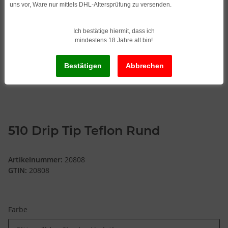
uns vor, Ware nur mittels DHL-Altersprüfung zu versenden.
Ich bestätige hiermit, dass ich
mindestens 18 Jahre alt bin!
510 Drip Tip Teflon Rund
Artikelnummer:
20808
GTIN:
20808
Farbe