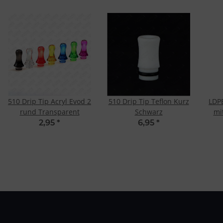
510 Drip Tip Acryl Evod 2
510 Drip Tip Teflon Kurz
LDP
rund Transparent
Schwarz
mi
2,95
*
6,95
*