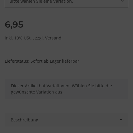
Bitte wählen Sie eine Variation.
6,95
inkl. 19% USt. , zzgl.
Versand
Lieferstatus: Sofort ab Lager lieferbar
x
Dieser Artikel hat Variationen. Wählen Sie bitte die
gewünschte Variation aus.
Beschreibung