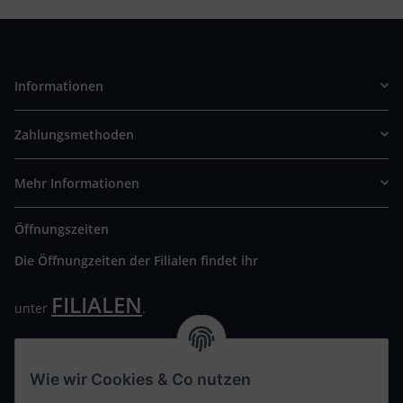
Informationen
Zahlungsmethoden
Mehr Informationen
Öffnungszeiten
Die Öffnungzeiten der Filialen findet ihr
FILIALEN
unter
.
Wir freuen uns auf Euren Besuch. Bitte beachtet die
ausgehängten Hygiene Vorschriften.
Wie wir Cookies & Co nutzen
Ihre persönliche Seite