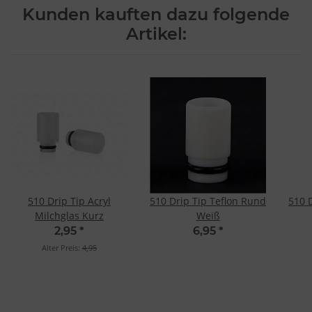
Kunden kauften dazu folgende
Artikel:
510 Drip Tip Acryl
510 Drip Tip Teflon Rund
510 
Milchglas Kurz
Weiß
2,95
*
6,95
*
Alter Preis:
4,95