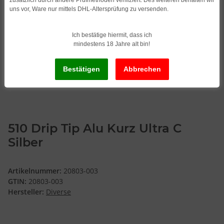
uns vor, Ware nur mittels DHL-Altersprüfung zu versenden.
Ich bestätige hiermit, dass ich
mindestens 18 Jahre alt bin!
510 Drip Tip Alu Kurz Ultra C
Silber
Artikelnummer:
20803-003
GTIN:
20803-003
Hersteller:
Diverse