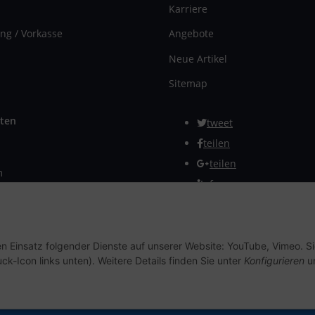
Karriere
ng / Vorkasse
Angebote
Neue Artikel
Sitemap
ten
tweet
teilen
teilen
m
Info
rmular
Vertrag widerrufen
en Einsatz folgender Dienste auf unserer Website: YouTube, Vimeo. S
ck-Icon links unten). Weitere Details finden Sie unter
Konfigurieren
un