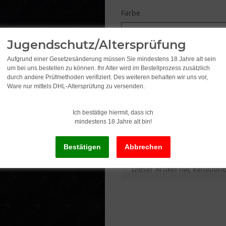
Farbe
Bitte wählen Sie eine Variat
Jugendschutz/Altersprüfung
Aufgrund einer Gesetzesänderung müssen Sie mindestens 18 Jahre alt sein
6,95
um bei uns bestellen zu können. Ihr Alter wird im Bestellprozess zusätzlich
durch andere Prüfmethoden verifiziert. Des weiteren behalten wir uns vor,
Ware nur mittels DHL-Altersprüfung zu versenden.
inkl. 19% USt. , zzgl.
Versand
Ich bestätige hiermit, dass ich
mindestens 18 Jahre alt bin!
Lieferstatus: Sofort ab Lager li
x
Dieser Artikel hat Variatio