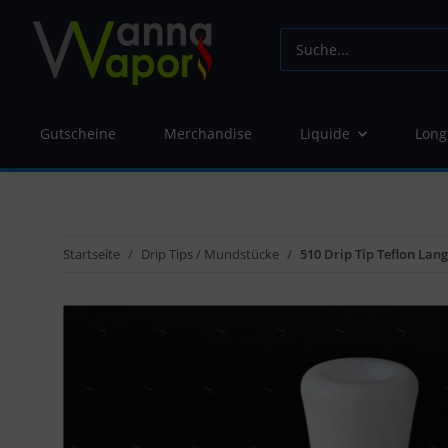
Gutscheine
Merchandise
Liquide
Long
Startseite
Drip Tips / Mundstücke
510 Drip Tip Teflon Lang