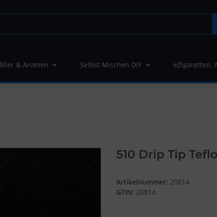
filler & Aromen
Selbst Mischen DIY
eZigaretten, 
510 Drip Tip Tef
Artikelnummer:
20814
GTIN:
20814