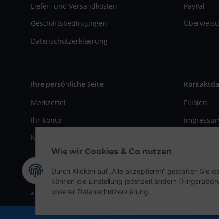
Liefer- und Versandkosten
PayPal
Geschäftsbedingungen
Überweisu
Datenschutzerklaerung
Ihre persönliche Seite
Kontaktda
Merkzettel
Filialen
Ihr Konto
Impressu
Kasse
Kontaktfo
Wie wir Cookies & Co nutzen
Durch Klicken auf „Alle akzeptieren“ gestatten Sie d
können die Einstellung jederzeit ändern (Fingerabdru
unserer
Datenschutzerklärung
.
* Alle Preise inkl. gesetzlicher USt., zzgl.
Versand