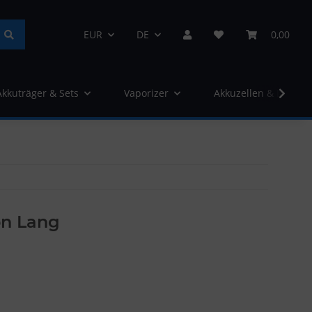
EUR
DE
0,00
Akkuträger & Sets
Vaporizer
Akkuzellen & Ladege
lon Lang