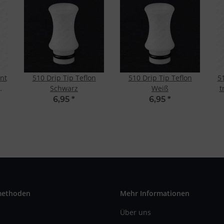
unt
510 Drip Tip Teflon
510 Drip Tip Teflon
51
Schwarz
Weiß
t
6,95
*
6,95
*
methoden
Mehr Informationen
Über uns