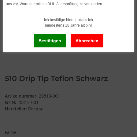
uns vor, Ware nur mittels DHL-Altersprüfung zu versenden.
Ich bestätige hiermit, dass ich
mindestens 18 Jahre alt bin!
510 Drip Tip Teflon Schwarz
Artikelnummer:
20813-001
GTIN:
20813-001
Hersteller:
Diverse
Farbe