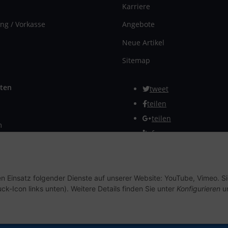
Karriere
ng / Vorkasse
Angebote
Neue Artikel
Sitemap
ten
tweet
teilen
teilen
m
Info
rmular
Vertrag widerrufen
en Einsatz folgender Dienste auf unserer Website: YouTube, Vimeo. S
ck-Icon links unten). Weitere Details finden Sie unter
Konfigurieren
un