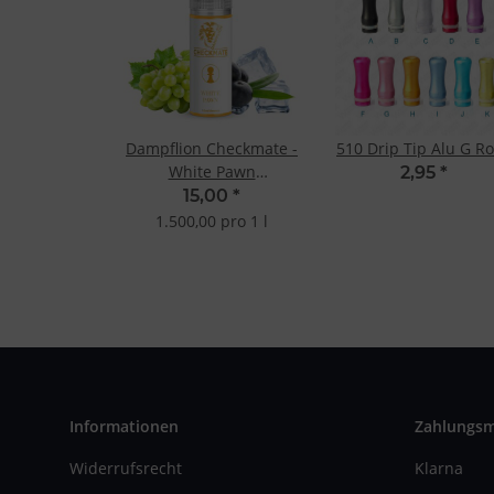
Dampflion Checkmate -
510 Drip Tip Alu G R
White Pawn
2,95
*
10ml/120ml Longfill
15,00
*
Aroma
1.500,00 pro 1 l
Informationen
Zahlungs
Widerrufsrecht
Klarna