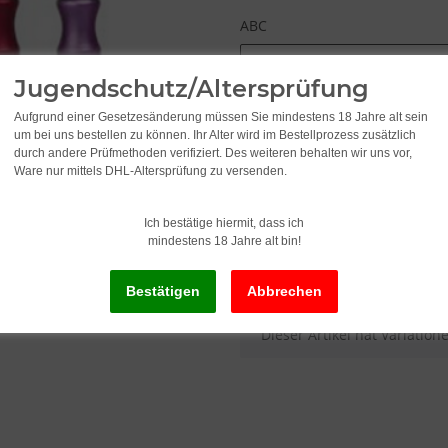
ABC
Bitte wählen Sie eine Variat
Jugendschutz/Altersprüfung
Aufgrund einer Gesetzesänderung müssen Sie mindestens 18 Jahre alt sein
2,95
um bei uns bestellen zu können. Ihr Alter wird im Bestellprozess zusätzlich
durch andere Prüfmethoden verifiziert. Des weiteren behalten wir uns vor,
Ware nur mittels DHL-Altersprüfung zu versenden.
inkl. 19% USt. , zzgl.
Versand
Ich bestätige hiermit, dass ich
mindestens 18 Jahre alt bin!
Lieferstatus: Sofort ab Lager li
x
Dieser Artikel hat Variatio