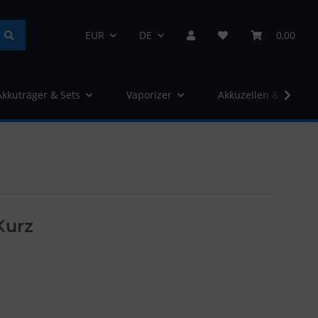
EUR
DE
0,00
Akkuträger & Sets
Vaporizer
Akkuzellen & Ladege
Kurz