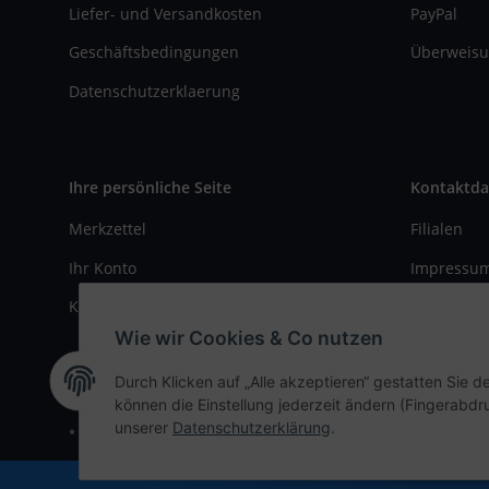
Liefer- und Versandkosten
PayPal
Geschäftsbedingungen
Überweisu
Datenschutzerklaerung
Ihre persönliche Seite
Kontaktda
Merkzettel
Filialen
Ihr Konto
Impressu
Kasse
Kontaktfo
Wie wir Cookies & Co nutzen
Durch Klicken auf „Alle akzeptieren“ gestatten Sie d
können die Einstellung jederzeit ändern (Fingerabdru
unserer
Datenschutzerklärung
.
* Alle Preise inkl. gesetzlicher USt., zzgl.
Versand