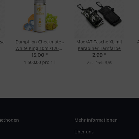
osa
Dampflion Checkmate -
Mod/AT Tasche XL mit
White King 10ml/120ml
Karabiner Tarnfarbe
Longfill-Aroma
15,00
*
2,99
*
1.500,00 pro 1 l
Alter Preis:
5,95
methoden
Mehr Informationen
Über uns