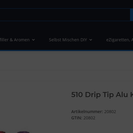
filler & Aromen
Selbst Mischen DIY
eZigaretten, 
510 Drip Tip Alu 
Artikelnummer:
20802
GTIN:
20802