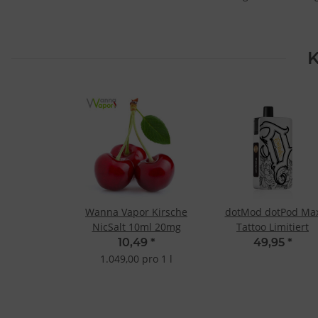
K
Wanna Vapor Kirsche
dotMod dotPod Ma
NicSalt 10ml 20mg
Tattoo Limitiert
10,49
*
49,95
*
1.049,00 pro 1 l