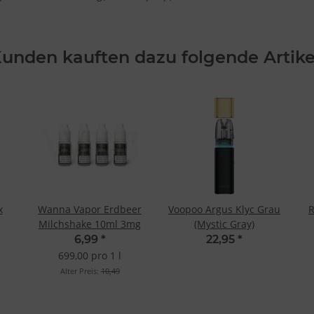
unden kauften dazu folgende Artike
x
Wanna Vapor Erdbeer
Voopoo Argus Klyc Grau
R
Milchshake 10ml 3mg
(Mystic Gray)
6,99
*
22,95
*
699,00 pro 1 l
Alter Preis:
10,49