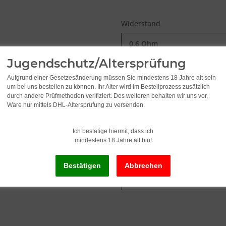
Widerstand
0.6 Ohm
Jugendschutz/Altersprüfung
Aufgrund einer Gesetzesänderung müssen Sie mindestens 18 Jahre alt sein
9,95
um bei uns bestellen zu können. Ihr Alter wird im Bestellprozess zusätzlich
durch andere Prüfmethoden verifiziert. Des weiteren behalten wir uns vor,
Ware nur mittels DHL-Altersprüfung zu versenden.
inkl. 19% USt. , zzgl.
Versand
Ich bestätige hiermit, dass ich
Lieferzeit:
2 - 3 Werktage
(DE - Ausla
mindestens 18 Jahre alt bin!