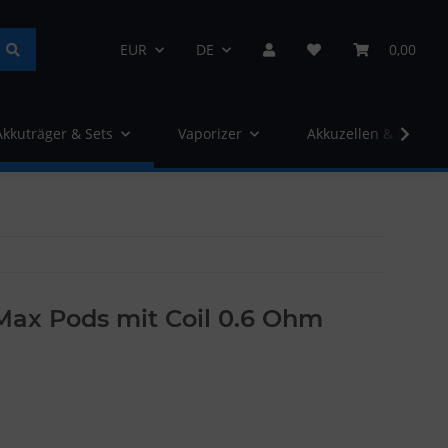
EUR
DE
0,00
Akkuträger & Sets
Vaporizer
Akkuzellen & Ladege
ax Pods mit Coil 0.6 Ohm