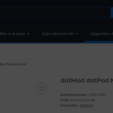
filler & Aromen
Selbst Mischen DIY
eZigaretten, 
ax Pods mit Coil
dotMod dotPod M
Artikelnummer:
23537-002
GTIN:
810167660548
Hersteller:
dotMod