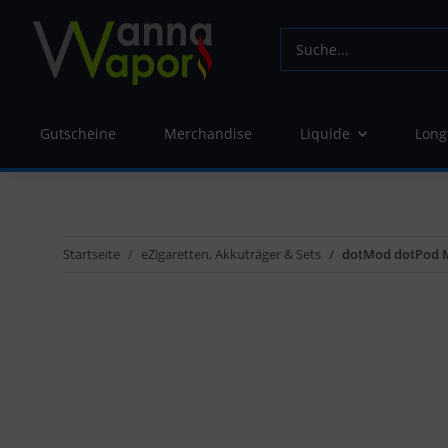
Gutscheine
Merchandise
Liquide
Long
Startseite
eZigaretten, Akkuträger & Sets
dotMod dotPod M