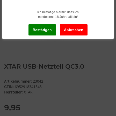
Ich bestätige hiermit, dass ich
mindestens 18 Jahre alt bin!
XTAR USB-Netzteil QC3.0
Artikelnummer:
23042
GTIN:
6952918341543
Hersteller:
XTAR
9,95