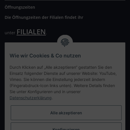
Öffnungszeiten
Die Öffnungzeiten der Filialen findet ihr
FILIALEN
unter
.
Wir freuen uns auf Euren Besuch. Bitte beachtet die
ausgehängten Hygiene Vorschriften.
Wie wir Cookies & Co nutzen
Ihre persönliche Seite
Durch Klicken auf „Alle akzeptieren“ gestatten Sie den
Einsatz folgender Dienste auf unserer Website: YouTube,
Kontaktdaten
Vimeo. Sie können die Einstellung jederzeit ändern
(Fingerabdruck-Icon links unten). Weitere Details finden
Sie unter
Konfigurieren
und in unserer
tweet
Datenschutzerklärung
.
teilen
teilen
Alle akzeptieren
Info
Konfigurieren