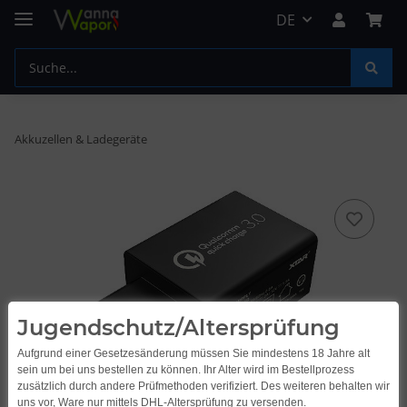
DE
Akkuzellen & Ladegeräte
Jugendschutz/Altersprüfung
Aufgrund einer Gesetzesänderung müssen Sie mindestens 18 Jahre alt
sein um bei uns bestellen zu können. Ihr Alter wird im Bestellprozess
zusätzlich durch andere Prüfmethoden verifiziert. Des weiteren behalten wir
uns vor, Ware nur mittels DHL-Altersprüfung zu versenden.