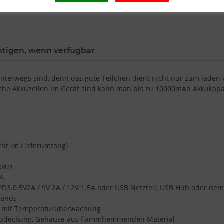
htigen, wenn verfügbar
l unterwegs sind, denn das gute Teilchen dient nicht nur zum lade
he Akkuzellen im Gerät sind kann man bis zu 10000mAh Akkukapaz
icht im Lieferumfang)
kkus
5A
PD3.0 5V2A / 9V 2A / 12V 1.5A oder USB Netzteil, USB Hub oder de
tands
tz mit Temperaturüberwachung
 Abdeckung, Gehäuse aus flammhemmenden Material