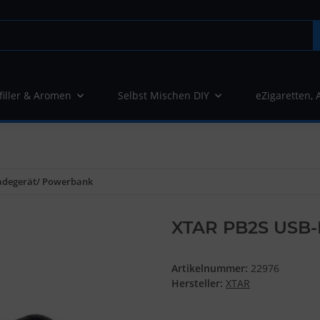
filler & Aromen
Selbst Mischen DIY
eZigaretten, 
adegerät/ Powerbank
XTAR PB2S USB-
Artikelnummer:
22976
Hersteller:
XTAR