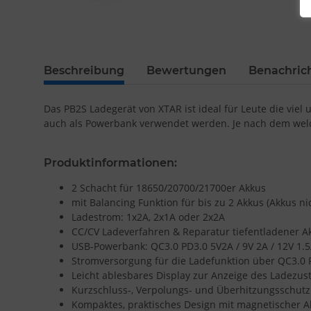
Beschreibung
Bewertungen
Benachric
Das PB2S Ladegerät von XTAR ist ideal für Leute die vie
auch als Powerbank verwendet werden. Je nach dem welc
Produktinformationen:
2 Schacht für 18650/20700/21700er Akkus
mit Balancing Funktion für bis zu 2 Akkus (Akkus n
Ladestrom: 1x2A, 2x1A oder 2x2A
CC/CV Ladeverfahren & Reparatur tiefentladener A
USB-Powerbank: QC3.0 PD3.0 5V2A / 9V 2A / 12V 1.
Stromversorgung für die Ladefunktion über QC3.0 
Leicht ablesbares Display zur Anzeige des Ladezus
Kurzschluss-, Verpolungs- und Überhitzungsschu
Kompaktes, praktisches Design mit magnetischer