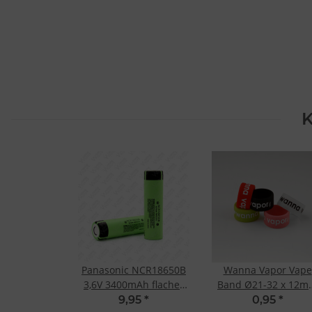
K
Panasonic NCR18650B
Wanna Vapor Vape
3,6V 3400mAh flacher
Band Ø21-32 x 12m
Pol
Rot
9,95
*
0,95
*