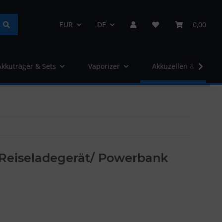
EUR
DE
0,00
Akkuträger & Sets
Vaporizer
Akkuzellen & Ladege
Reiseladegerät/ Powerbank