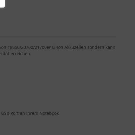
n von 18650/20700/21700er Li-Ion Akkuzellen sondern kann
ität erreichen.
m USB Port an Ihrem Notebook