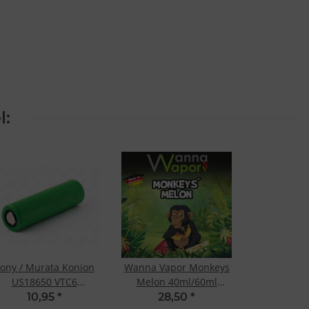
l:
ony / Murata Konion
Wanna Vapor Monkeys
US18650 VTC6
Melon 40ml/60ml
3120mAh 30A
Shake&Vape
10,95
*
28,50
*