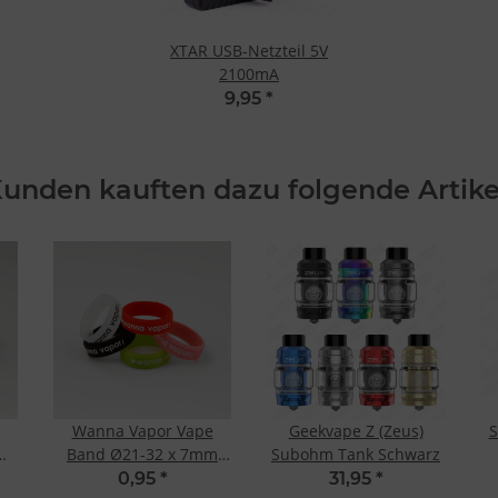
XTAR USB-Netzteil 5V
2100mA
9,95
*
unden kauften dazu folgende Artike
Wanna Vapor Vape
Geekvape Z (Zeus)
S
m
Band Ø21-32 x 7mm
Subohm Tank Schwarz
Schwarz
0,95
*
31,95
*