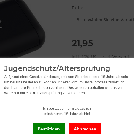
Farbe
Bitte wählen Sie eine Variat
21,95
inkl. 19% USt. , zzgl.
Versand
Jugendschutz/Altersprüfung
Aufgrund einer Gesetzesänderung müssen Sie mindestens 18 Jahre alt sein
um bei uns bestellen zu können. Ihr Alter wird im Bestellprozess zusätzlich
durch andere Prüfmethoden verifiziert. Des weiteren behalten wir uns vor,
x
Ware nur mittels DHL-Altersprüfung zu versenden.
Dieser Artikel hat Variatio
Ich bestätige hiermit, dass ich
mindestens 18 Jahre alt bin!