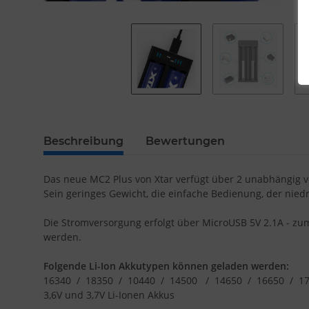
Beschreibung
Bewertungen
Das neue MC2 Plus von Xtar verfügt über 2 unabhängig 
Sein geringes Gewicht, die einfache Bedienung, der niedri
Die Stromversorgung erfolgt über MicroUSB 5V 2.1A - zum
werden.
Folgende Li-Ion Akkutypen können geladen werden:
16340 / 18350 / 10440 / 14500 / 14650 / 16650 / 175
3,6V und 3,7V Li-Ionen Akkus