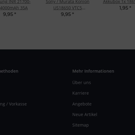
ung INR 21700-
Sony / Murata Konion
Akkubox 1x 186
 4000mAh 35A
US18650 VTC5
1,95
*
2600mAh 30A
9,95
*
9,95
*
methoden
Mehr Informationen
Über uns
Karriere
ng / Vorkasse
Angebote
Neue Artikel
Sitemap