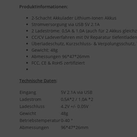
Produktinformationen:
2-Schacht Akkulader Lithium-Ionen Akkus
Stromversorgung via USB 5V 2.1A
2 Ladeströme: 0,5A & 1.0A (auch für 2 Akkus gleichze
CC/CV Ladeverfahren mit 0V Reparatur tiefentlade
Überladeschutz, Kurzschluss- & Verpolungsschu
Gewicht: 48g
Abmessungen 96*47*26mm
FCC, CE & RoHS zertifiziert
Technische Daten
:
Eingang
5V 2.1A via USB
Ladestrom
0,5A*2 / 1.0A *2
Ladeschluss
4.2V +/- 0.05V
Gewicht
48g
Betriebstemperatur
0-40 °
Abmessungen
96*47*26mm