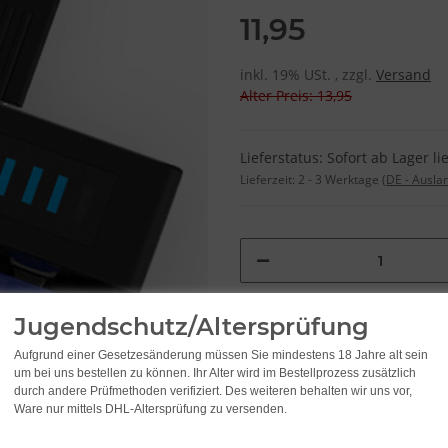
11,95
inkl. 19% USt. , zzgl.
Versand
Alter Preis: 13,95
Lieferstatus: Sofort ab Lager li
Lieferzeit:
2 - 3 Werktage
(DE - Ausla
Jugendschutz/Altersprüfung
Aufgrund einer Gesetzesänderung müssen Sie mindestens 18 Jahre alt sein
um bei uns bestellen zu können. Ihr Alter wird im Bestellprozess zusätzlich
durch andere Prüfmethoden verifiziert. Des weiteren behalten wir uns vor,
Ware nur mittels DHL-Altersprüfung zu versenden.