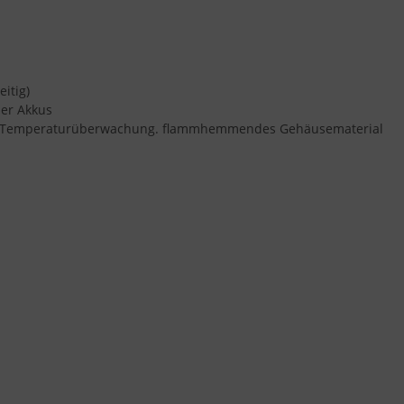
itig)
ner Akkus
tz, Temperaturüberwachung. flammhemmendes Gehäusematerial