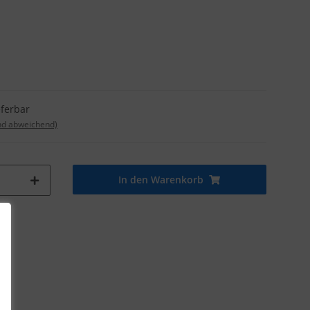
eferbar
nd abweichend)
In den Warenkorb