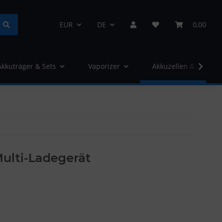
EUR
DE
0,00
Akkuträger & Sets
Vaporizer
Akkuzellen & Ladege
ulti-Ladegerät