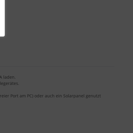
A laden.
degerätes.
eier Port am PC) oder auch ein Solarpanel genutzt