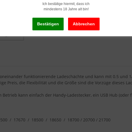
Ich bestätige hiermit, dass ich
mindestens 18 Jahre alt bin!
voneinander funktionierende Ladeschächte und kann mit 0.5 und 1
ge Preis, die Flexibilität und die Größe sind die Vorzüge dieses La
 Betrieb kann einfach der Handy-Ladestecker, ein USB Hub (oder fr
00 / 17670 / 18500 / 18650 / 18700 / 20700 / 21700