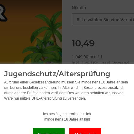
Nikotin
Bitte wählen Sie eine Variat
10,49
1.049,00 pro 1 l
inkl. 19% USt. , zzgl.
Versand
Jugendschutz/Altersprüfung
Aufgrund einer Gesetzesänderung müssen Sie mindestens 18 Jahre alt sein
um bei uns bestellen zu können. Ihr Alter wird im Bestellprozess zusätzlich
durch andere Prüfmethoden verifiziert. Des weiteren behalten wir uns vor,
Ware nur mittels DHL-Altersprüfung zu versenden.
x
Dieser Artikel hat Variatio
Ich bestätige hiermit, dass ich
mindestens 18 Jahre alt bin!