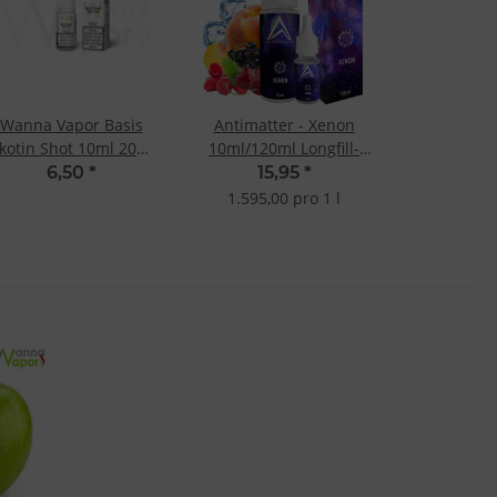
Wanna Vapor Basis
Antimatter - Xenon
kotin Shot 10ml 20mg
10ml/120ml Longfill-
- 50/50
Aroma
6,50
*
15,95
*
1.595,00 pro 1 l