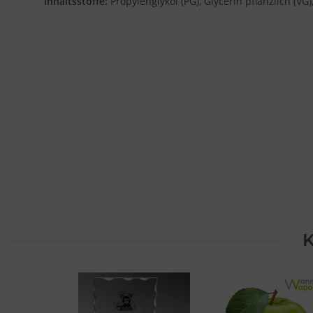
Inhaltsstoffe:
Propylenglykol (PG), Glycerin pflanzlich (
K