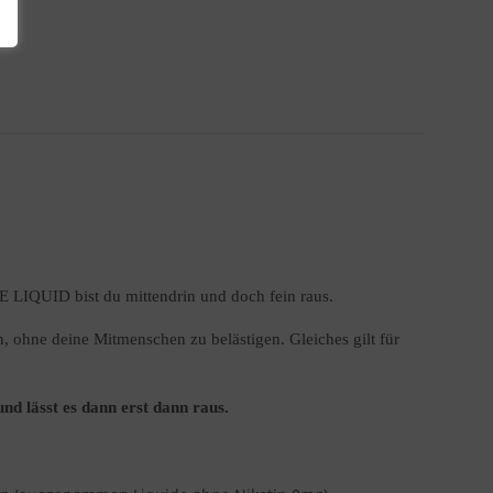
 LIQUID bist du mittendrin und doch fein raus
.
, ohne deine Mitmenschen zu belästigen. Gleiches gilt für
d lässt es dann erst dann raus.