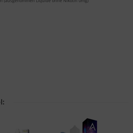
minen (ausgenommen Liquide ohne Nikotin 0mg)
l: