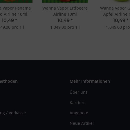
 Vapor Panama
Wanna Vapor Erdbeere
Wanna Vapor G
d Airline 10ml
Airline 10ml
Apfel Airline
10,49
*
10,49
*
10,49
*
049,00 pro 1 l
1.049,00 pro 1 l
1.049,00 pro 
methoden
Mehr Informationen
Über uns
Karriere
ng / Vorkasse
Angebote
Neue Artikel