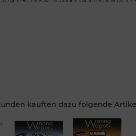
VG), pyrogenfreies Reinstwasser, Aromen, Nikotin frei von Nitrosa
unden kauften dazu folgende Artike