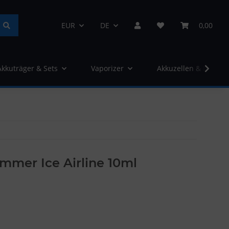
EUR
DE
0,00
Akkuträger & Sets
Vaporizer
Akkuzellen & Ladege
mer Ice Airline 10ml