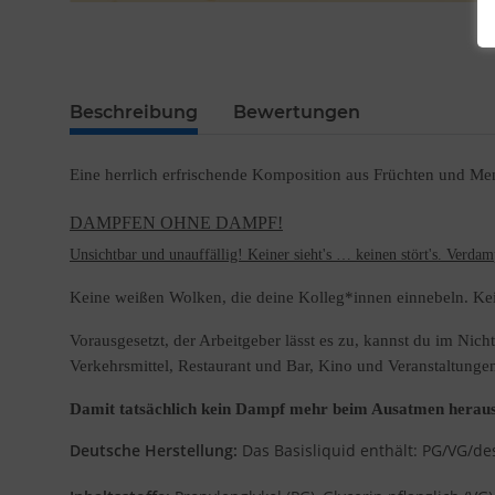
Beschreibung
Bewertungen
Eine herrlich erfrischende Komposition aus Früchten und Me
DAMPFEN OHNE DAMPF!
Unsichtbar und unauffällig! Keiner sieht's … keinen stört's. Verdam
Keine weißen Wolken, die deine Kolleg*innen
einnebeln.
Ke
Vorausgesetzt, der Arbeitgeber lässt es
zu, kannst du
im Nicht
Verkehrsmittel, Restaurant und Bar, Kino und Veranstaltungen
Damit tatsächlich kein Dampf mehr beim Ausatmen herausk
Deutsche Herstellung:
Das Basisliquid enthält: PG/VG/des