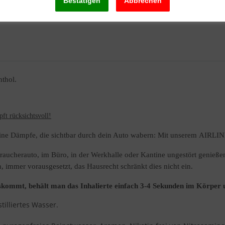
nthol.
pft rücksichtsvoll!
ine Dämpfe, die sichtbar durch dein Auto wabern: Mit unserem AIRLINE
raucherauto, im Büro, in der Werkhalle oder Kantine ungestört genießen
, immer vorausgesetzt, das Hausrecht schränkt dies nicht ein.
ommt, behält man das Inhalierte einfach 3-4 Sekunden im Körper un
tilliertes Wasser.