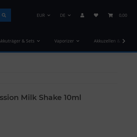
EUR
DE
0,00
Akkuträger & Sets
Vaporizer
Akkuzellen & Ladege
sion Milk Shake 10ml