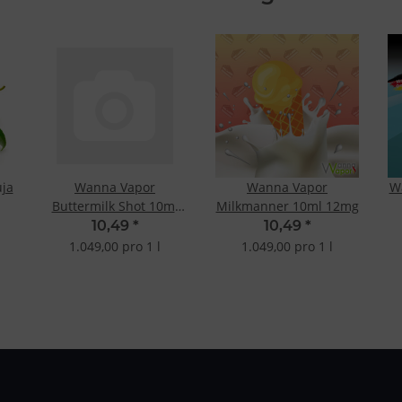
ja
Wanna Vapor
Wanna Vapor
W
Buttermilk Shot 10ml
Milkmanner 10ml 12mg
3mg
10,49
*
10,49
*
1.049,00 pro 1 l
1.049,00 pro 1 l