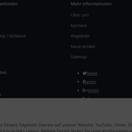
methoden
Mehr Informationen
Über uns
Karriere
ng / Vorkasse
Angebote
Neue Artikel
Sitemap
ten
tweet
teilen
teilen
m
Info
rmular
Vertrag widerrufen
en Einsatz folgender Dienste auf unserer Website: YouTube, Vimeo. S
ck-Icon links unten). Weitere Details finden Sie unter
Konfigurieren
un