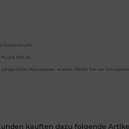
d Passionsfrucht.
% PG und 50% VG.
VG), pyrogenfreies Reinstwasser, Aromen, Nikotin frei von Nitrosa
unden kauften dazu folgende Artike