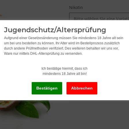
Nikotin
Bitte wählen Sie eine Variat
Jugendschutz/Altersprüfung
Aufgrund einer Gesetzesänderung müssen Sie mindestens 18 Jahre alt sein
10,49
um bei uns bestellen zu können. Ihr Alter wird im Bestellprozess zusätzlich
durch andere Prüfmethoden verifiziert. Des weiteren behalten wir uns vor,
Ware nur mittels DHL-Altersprüfung zu versenden.
1.049,00 pro 1 l
inkl. 19% USt. , zzgl.
Versand
Ich bestätige hiermit, dass ich
mindestens 18 Jahre alt bin!
x
Dieser Artikel hat Variatio