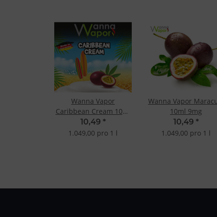
Wanna Vapor
Wanna Vapor Maracu
Caribbean Cream 10ml
10ml 9mg
9mg
10,49
*
10,49
*
1.049,00 pro 1 l
1.049,00 pro 1 l