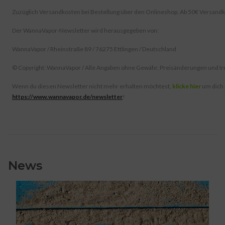
Zuzüglich Versandkosten bei Bestellung über den Onlineshop. Ab 50€ Versandk
Der WannaVapor-Newsletter wird herausgegeben von:
WannaVapor / Rheinstraße 89 / 76275 Ettlingen / Deutschland
© Copyright: WannaVapor / Alle Angaben ohne Gewähr, Preisänderungen und Ir
Wenn du diesen Newsletter nicht mehr erhalten möchtest,
klicke hier
um dich
https://www.wannavapor.de/newsletter
!
News