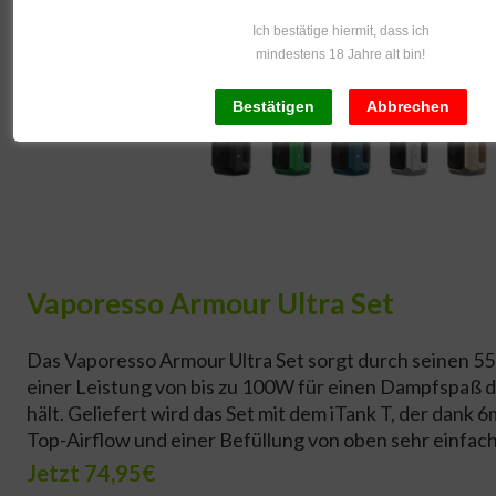
Ich bestätige hiermit, dass ich
mindestens 18 Jahre alt bin!
Vaporesso Armour Ultra Set
Das Vaporesso Armour Ultra Set sorgt durch seinen 
einer Leistung von bis zu 100W für einen Dampfspaß 
hält. Geliefert wird das Set mit dem iTank T, der dank 
Top-Airflow und einer Befüllung von oben sehr einfach
Jetzt 74,95€