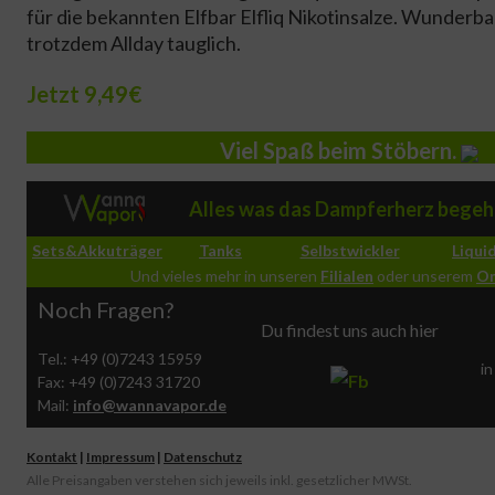
für die bekannten Elfbar Elfliq Nikotinsalze. Wunderba
trotzdem Allday tauglich.
Jetzt 9,49€
Viel Spaß beim Stöbern.
Alles was das Dampferherz begeh
Sets&Akkuträger
Tanks
Selbstwickler
Liqui
Und vieles mehr in unseren
Filialen
oder unserem
On
Noch Fragen?
Du findest uns auch hier
Tel.: +49 (0)7243 15959
in
Fax: +49 (0)7243 31720
Mail:
info@wannavapor.de
Kontakt
|
Impressum
|
Datenschutz
Alle Preisangaben verstehen sich jeweils inkl. gesetzlicher MWSt.