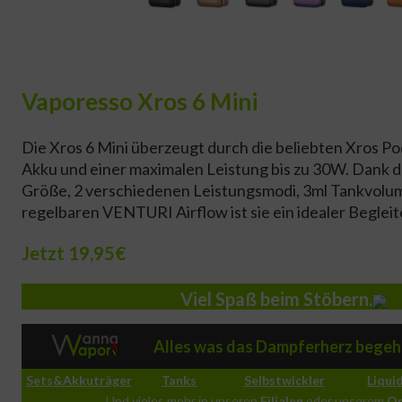
Vaporesso Xros 6 Mini
Die Xros 6 Mini überzeugt durch die beliebten Xros 
Akku und einer maximalen Leistung bis zu 30W. Dank 
Größe, 2 verschiedenen Leistungsmodi, 3ml Tankvolu
regelbaren VENTURI Airflow ist sie ein idealer Begleite
Jetzt 19,95€
Viel Spaß beim Stöbern.
Alles was das Dampferherz begeh
Sets&Akkuträger
Tanks
Selbstwickler
Liqui
Und vieles mehr in unseren
Filialen
oder unserem
On