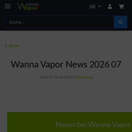
DE
News
Wanna Vapor News 2026 07
2026-07-04 18:00:00
/
News Blog
--- NEUES BEI WANNA VAPOR ---
Der Juli bringt neben warmen Wetter auch neue Geräte mit sich. Hier findest du unsere Neuheiten im Überblick
Neues bei Wanna Vapor