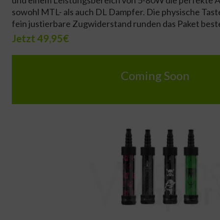
sowohl MTL- als auch DL Dampfer. Die physische Tast
fein justierbare Zugwiderstand runden das Paket best
Jetzt 49,95€
Coming Soon