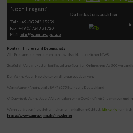
Noch Fragen?
Du findest uns auch hier
Tel.: +49 (0)7243 15959
in
Fax: +49 (0)7243 31720
Mail:
info@wannavapor.de
Kontakt
|
Impressum
|
Datenschutz
Alle Preisangaben verstehen sich jeweils inkl. gesetzlicher MWSt.
Zuzüglich Versandkosten bei Bestellung über den Onlineshop. Ab 50€ Versandk
Der WannaVapor-Newsletter wird herausgegeben von:
WannaVapor / Rheinstraße 89 / 76275 Ettlingen / Deutschland
© Copyright: WannaVapor / Alle Angaben ohne Gewähr, Preisänderungen und Ir
Wenn du diesen Newsletter nicht mehr erhalten möchtest,
klicke hier
um dich
https://www.wannavapor.de/newsletter
!