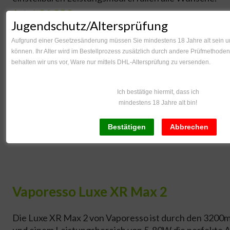
Jetzt 21,95€
Jugendschutz/Altersprüfung
Aufgrund einer Gesetzesänderung müssen Sie mindestens 18 Jahre alt sein um
können. Ihr Alter wird im Bestellprozess zusätzlich durch andere Prüfmethoden 
behalten wir uns vor, Ware nur mittels DHL-Altersprüfung zu versenden.
Ich bestätige hiermit, dass ich
mindestens 18 Jahre alt bin!
Vaporesso Luxe XR Max 2
Die Luxe XR Max 2 von Vaporesso ist durch den 3200
und einem Leistungsbereich von 5-80W die perfekte A