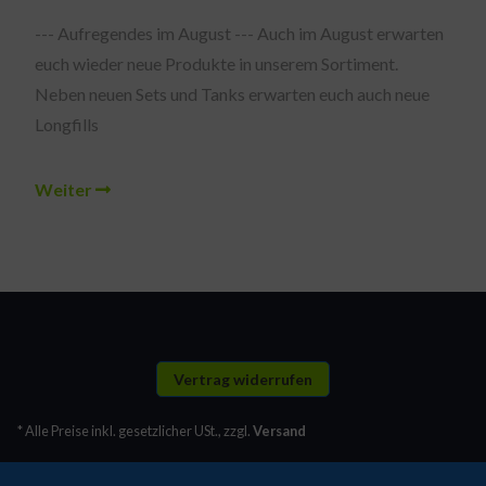
--- Aufregendes im August --- Auch im August erwarten
euch wieder neue Produkte in unserem Sortiment.
Neben neuen Sets und Tanks erwarten euch auch neue
Longfills
Weiter
Vertrag widerrufen
* Alle Preise inkl. gesetzlicher USt., zzgl.
Versand