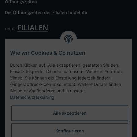
Öffnungszeiten
Die Öffnungzeiten der Filialen findet ihr
FILIALEN
unter
.
Wir freuen uns auf Euren Besuch. Bitte beachtet die
ausgehängten Hygiene Vorschriften.
Wie wir Cookies & Co nutzen
Ihre persönliche Seite
Durch Klicken auf „Alle akzeptieren“ gestatten Sie den
Einsatz folgender Dienste auf unserer Website: YouTube,
Kontaktdaten
Vimeo. Sie können die Einstellung jederzeit ändern
(Fingerabdruck-Icon links unten). Weitere Details finden
Sie unter
Konfigurieren
und in unserer
tweet
Datenschutzerklärung
.
teilen
teilen
Alle akzeptieren
Info
Konfigurieren
Vertrag widerrufen