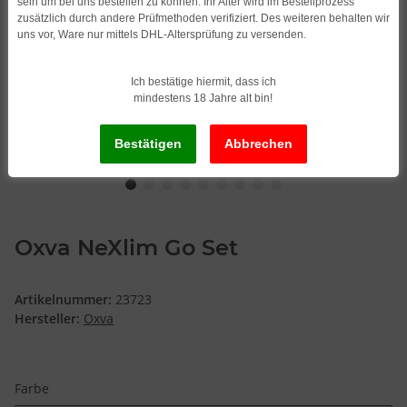
sein um bei uns bestellen zu können. Ihr Alter wird im Bestellprozess
zusätzlich durch andere Prüfmethoden verifiziert. Des weiteren behalten wir
uns vor, Ware nur mittels DHL-Altersprüfung zu versenden.
Ich bestätige hiermit, dass ich
mindestens 18 Jahre alt bin!
Oxva NeXlim Go Set
Artikelnummer:
23723
Hersteller:
Oxva
Farbe