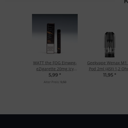
K
WATT the FOG Einweg-
Geekvape Wenax M1 
eZigarette 20mg Icy
Pod 2ml (4St) 1,2 O
Banana
5,99
*
11,95
*
Alter Preis:
9,50