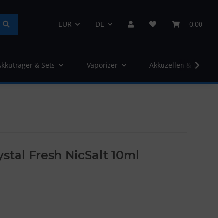
EUR
DE
0,00
Akkuträger & Sets
Vaporizer
Akkuzellen & Ladege
tal Fresh NicSalt 10ml