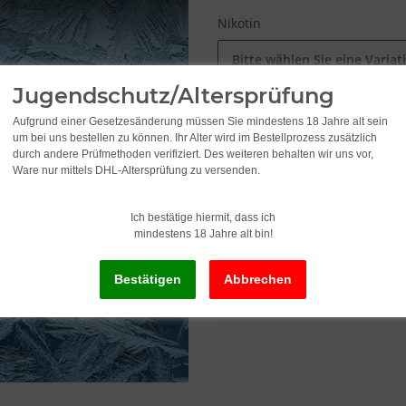
Nikotin
Bitte wählen Sie eine Variat
Jugendschutz/Altersprüfung
10,49
Aufgrund einer Gesetzesänderung müssen Sie mindestens 18 Jahre alt sein
um bei uns bestellen zu können. Ihr Alter wird im Bestellprozess zusätzlich
durch andere Prüfmethoden verifiziert. Des weiteren behalten wir uns vor,
1.049,00 pro 1 l
Ware nur mittels DHL-Altersprüfung zu versenden.
inkl. 19% USt. , zzgl.
Versand
Ich bestätige hiermit, dass ich
mindestens 18 Jahre alt bin!
x
Dieser Artikel hat Variatio