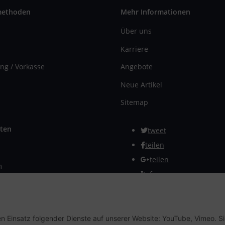
methoden
Mehr Informationen
Über uns
Karriere
ng / Vorkasse
Angebote
Neue Artikel
Sitemap
ten
tweet
teilen
teilen
m
Info
rmular
Vertrag widerrufen
en Einsatz folgender Dienste auf unserer Website: YouTube, Vimeo. S