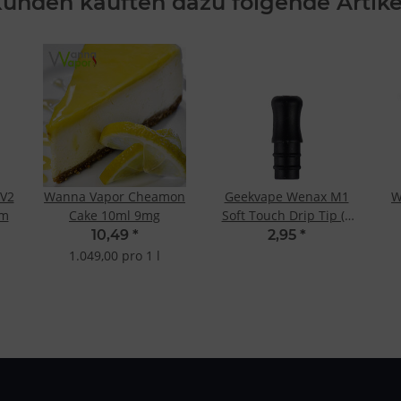
unden kauften dazu folgende Artike
V2
Wanna Vapor Cheamon
Geekvape Wenax M1
W
hm
Cake 10ml 9mg
Soft Touch Drip Tip (2
St)
10,49
*
2,95
*
1.049,00 pro 1 l