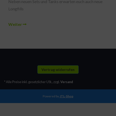
Neben neuen Sets und Tanks erwarten euch auch neue
Longfills
Weiter
Vertrag widerrufen
* Alle Preise inkl. gesetzlicher USt., zzgl.
Versand
Powered by
JTL-Shop