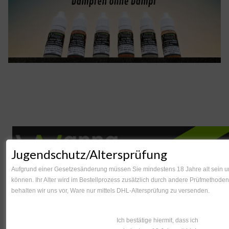
Dampfen ohne Dampf!
Unsichtbar, unauffällig und verdampft rücksichtstvoll
Mit Airline Liquid dampfst du ohne, dass es jemand mitbekommt. Hier findest du unser Airline Sortiment.
Jugendschutz/Altersprüfung
Aufgrund einer Gesetzesänderung müssen Sie mindestens 18 Jahre alt sein um
können. Ihr Alter wird im Bestellprozess zusätzlich durch andere Prüfmethoden 
behalten wir uns vor, Ware nur mittels DHL-Altersprüfung zu versenden.
Ich bestätige hiermit, dass ich