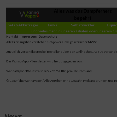
Alles was das Dampferherz
begehrt
Sets&Akkuträger
Tanks
Selbstwickler
Liqui
Und vieles mehr in unseren
Filialen
oder unserem
On
Kontakt
|
Impressum
|
Datenschutz
Alle Preisangaben verstehen sich jeweils inkl. gesetzlicher MWSt.
Zuzüglich Versandkosten bei Bestellung über den Onlineshop. Ab 30€ Versandk
Der WannaVapor-Newsletter wird herausgegeben von:
WannaVapor / Rheinstraße 89 / 76275 Ettlingen / Deutschland
© Copyright: WannaVapor / Alle Angaben ohne Gewähr, Preisänderungen und Ir
News