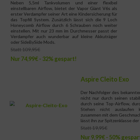
Neben 5,5ml Tankvolumen und einer flexibel
einstellbaren Airflow, bietet der Vapor Giant V6s als
erster Verdampfer seiner Art eine Kindersicherung für
das Topfill System. Zusätzlich lässt sich die 9 Loch
Honeycomb Airflow durch 6 Schrauben noch weiter
einstellen. Mit nur 23 mm im Durchmesser passt der
Verdampfer auch wunderbar auf kleine Akkuträger
oder SideBySide Mods.
Statt 109,95€
Nur 74,99€ - 32% gespart!
Aspire Cleito Exo
Der Nachfolger des bekannten
nicht nur durch seinen stab
durch seine Top-Airflow, durc
Stehen nicht auslaufen k
zusammen mit dem Geschmacks
lässt ihn zur Spitzenklasse de
Statt 19,95€
Nur 9,99€ - 50% gespar