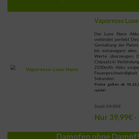
Vaporesso Luxe
Der Luxe Nano Akku
verbindet perfekt Desi
Gestaltung der Plates 
bis extravagant alles
Werte überzeugen. 
Chipsatz in Verbindun
2500mAh Akku sorgen 
Feuergeschwindig
Sekunden.
Preise gelten ab 01.12.
reicht!
Statt 59,95€
Nur 39,99€ -
Dampfen ohne Dampf