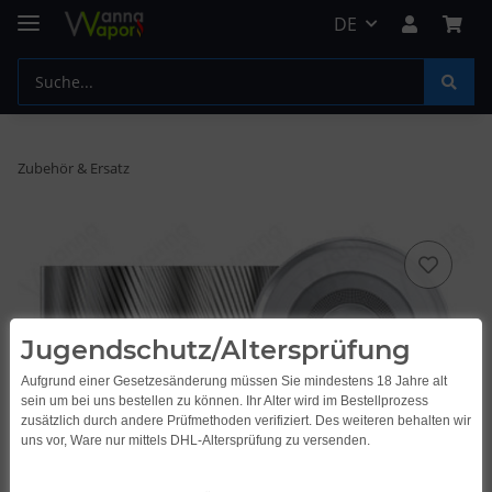
DE
Zubehör & Ersatz
Jugendschutz/Altersprüfung
Aufgrund einer Gesetzesänderung müssen Sie mindestens 18 Jahre alt
sein um bei uns bestellen zu können. Ihr Alter wird im Bestellprozess
zusätzlich durch andere Prüfmethoden verifiziert. Des weiteren behalten wir
uns vor, Ware nur mittels DHL-Altersprüfung zu versenden.