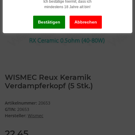
Ich bestätige hiermit, dass ich
mindestens 18 Jahre alt bin!
WISMEC Reux Keramik
Verdampferkopf (5 Stk.)
Artikelnummer:
20653
GTIN:
20653
Hersteller:
Wismec
22,45