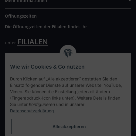
Mehr Informationen
Öffnungszeiten
Die Öffnungzeiten der Filialen findet ihr
FILIALEN
unter
.
Wir freuen uns auf Euren Besuch. Bitte beachtet die
ausgehängten Hygiene Vorschriften.
Wie wir Cookies & Co nutzen
Ihre persönliche Seite
Durch Klicken auf „Alle akzeptieren“ gestatten Sie den
Einsatz folgender Dienste auf unserer Website: YouTube,
Kontaktdaten
Vimeo. Sie können die Einstellung jederzeit ändern
(Fingerabdruck-Icon links unten). Weitere Details finden
Sie unter
Konfigurieren
und in unserer
tweet
Datenschutzerklärung
.
teilen
teilen
Alle akzeptieren
Info