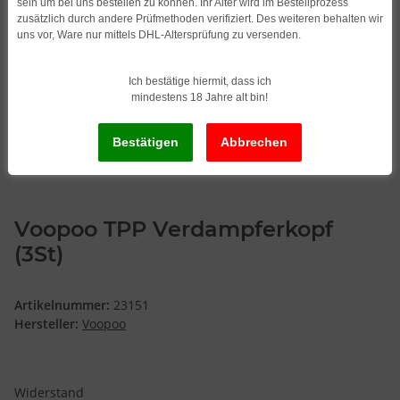
sein um bei uns bestellen zu können. Ihr Alter wird im Bestellprozess
zusätzlich durch andere Prüfmethoden verifiziert. Des weiteren behalten wir
uns vor, Ware nur mittels DHL-Altersprüfung zu versenden.
Ich bestätige hiermit, dass ich
mindestens 18 Jahre alt bin!
Voopoo TPP Verdampferkopf
(3St)
Artikelnummer:
23151
Hersteller:
Voopoo
Widerstand