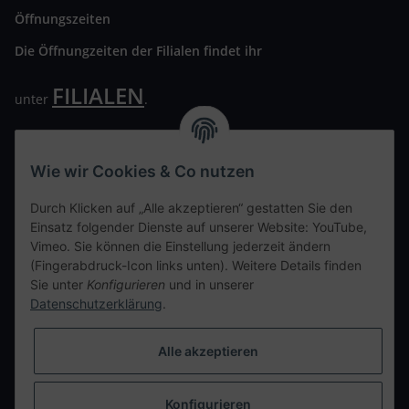
Öffnungszeiten
Die Öffnungzeiten der Filialen findet ihr
FILIALEN
unter
.
Wir freuen uns auf Euren Besuch. Bitte beachtet die
ausgehängten Hygiene Vorschriften.
Wie wir Cookies & Co nutzen
Ihre persönliche Seite
Durch Klicken auf „Alle akzeptieren“ gestatten Sie den
Einsatz folgender Dienste auf unserer Website: YouTube,
Kontaktdaten
Vimeo. Sie können die Einstellung jederzeit ändern
(Fingerabdruck-Icon links unten). Weitere Details finden
Sie unter
Konfigurieren
und in unserer
tweet
Datenschutzerklärung
.
teilen
teilen
Alle akzeptieren
Info
Konfigurieren