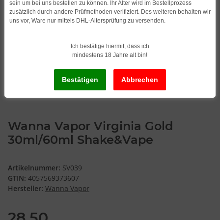
sein um bei uns bestellen zu können. Ihr Alter wird im Bestellprozess
zusätzlich durch andere Prüfmethoden verifiziert. Des weiteren behalten wir
uns vor, Ware nur mittels DHL-Altersprüfung zu versenden.
Ich bestätige hiermit, dass ich
mindestens 18 Jahre alt bin!
Wanna Vapor Virginia Gold
30ml/60ml Shake&Vape
Artikelnummer:
SV039
GTIN:
4057569373607
Hersteller:
Wanna Vapor
28,50