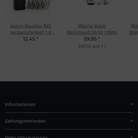
Aspire Nautilus BVC
Wanna Vapor
Wan
Verdampferkopf 1.8
Basisliquid 50/50 100ml
30m
Ohm (5 Stk.)
12,45
*
59,95
*
599,50 pro 1 l
Informationen
Zahlungsmethoden
Mehr Informationen