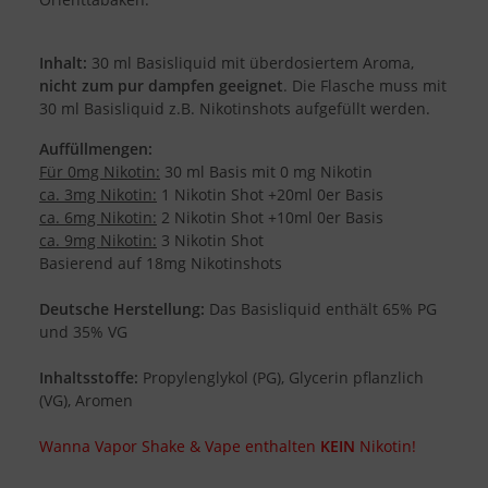
Inhalt:
30 ml Basisliquid mit überdosiertem Aroma,
nicht zum pur dampfen geeignet
. Die Flasche muss mit
30 ml Basisliquid z.B. Nikotinshots aufgefüllt werden.
Auffüllmengen:
Für 0mg Nikotin:
30 ml Basis mit 0 mg Nikotin
ca. 3mg Nikotin:
1 Nikotin Shot +20ml 0er Basis
ca. 6mg Nikotin:
2 Nikotin Shot +10ml 0er Basis
ca. 9mg Nikotin:
3 Nikotin Shot
Basierend auf 18mg Nikotinshots
Deutsche Herstellung:
Das Basisliquid enthält 65% PG
und 35% VG
Inhaltsstoffe:
Propylenglykol (PG), Glycerin pflanzlich
(VG), Aromen
Wanna Vapor Shake & Vape enthalten
KEIN
Nikotin!