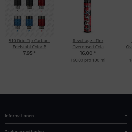
510 Drip Tip Carbon-
Revoltage - Flex
Edelstahl Color B
Overdosed Cola
Ov
Gunmetal Schwarz
10ml/75ml Longfill-
Tea 
7,95
*
16,00
*
Aroma
160,00 pro 100 ml
1
Informationen
Zahlungsmethoden