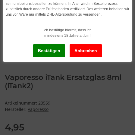
sein um bei uns bestellen zu können. Ihr Alter wird im Bestellprozess
zusätzlich durch andere Prüfmethoden verifiziert. Des weiteren behalten wir
uns vor, Ware nur mittels DHL-Altersprüfung zu versenden.
Ich bestätige hiermit, dass ich
mindestens 18 Jahre alt bin!
Vaporesso iTank Ersatzglas 8ml
(iTank2)
Artikelnummer:
23559
Hersteller:
Vaporesso
4,95