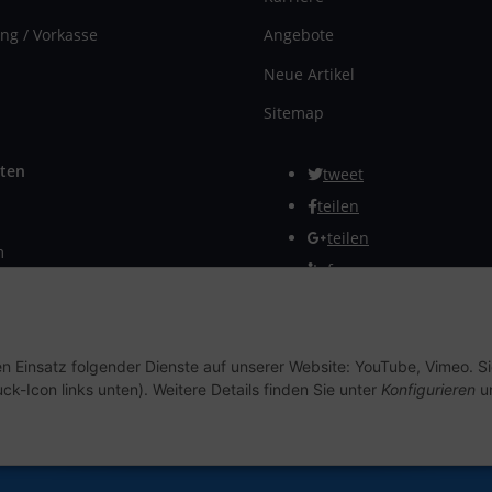
ng / Vorkasse
Angebote
Neue Artikel
Sitemap
ten
tweet
teilen
teilen
m
Info
rmular
Vertrag widerrufen
en Einsatz folgender Dienste auf unserer Website: YouTube, Vimeo. S
ck-Icon links unten). Weitere Details finden Sie unter
Konfigurieren
un