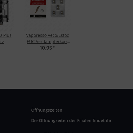
O Plus
Vaporesso Veco/Estoc
rz
EUC Verdampferkopf
Ceramic SS316L 0.3
10,95
*
Ohm (5 Stk.)
Öffnungszeiten
Die Öffnungzeiten der Filialen findet ihr