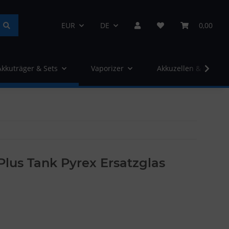
EUR
DE
0,00
Akkuträger & Sets
Vaporizer
Akkuzellen & Ladege
lus Tank Pyrex Ersatzglas