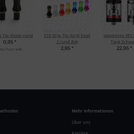
p Tip Vision rund
510 Drip Tip Acryl Evod
Vaporesso VEC
2 rund Rot
Tank Schwa
0,95
*
2,95
*
22,95
*
lter Preis:
1,95
methoden
Mehr Informationen
Über uns
Karriere