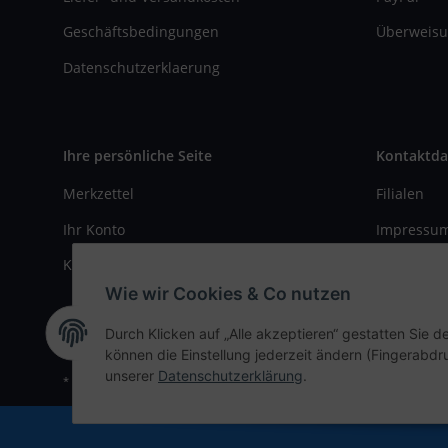
Geschäftsbedingungen
Überweisu
Datenschutzerklaerung
Ihre persönliche Seite
Kontaktda
Merkzettel
Filialen
Ihr Konto
Impressu
Kasse
Kontaktfo
Wie wir Cookies & Co nutzen
Durch Klicken auf „Alle akzeptieren“ gestatten Sie d
können die Einstellung jederzeit ändern (Fingerabdru
unserer
Datenschutzerklärung
.
* Alle Preise inkl. gesetzlicher USt., zzgl.
Versand