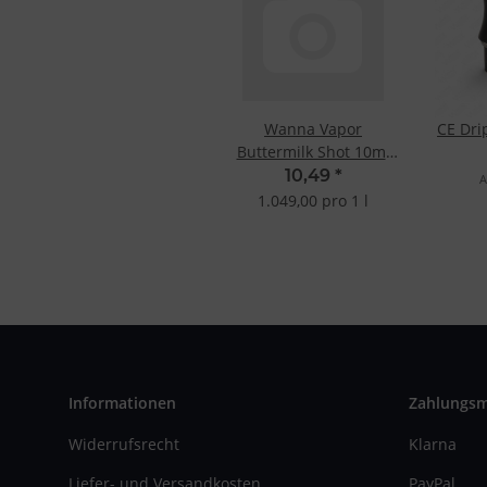
Wanna Vapor
CE Dri
Buttermilk Shot 10ml
0mg
10,49
*
A
1.049,00 pro 1 l
Informationen
Zahlungs
Widerrufsrecht
Klarna
Liefer- und Versandkosten
PayPal