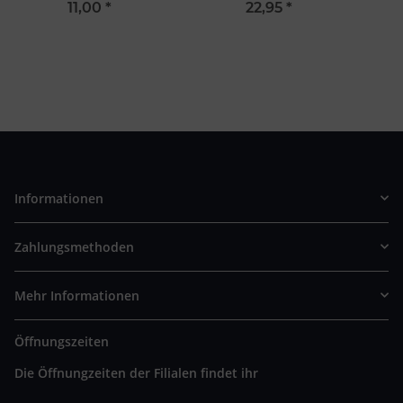
Cera
11,00
*
22,95
*
Informationen
Zahlungsmethoden
Mehr Informationen
Öffnungszeiten
Die Öffnungzeiten der Filialen findet ihr