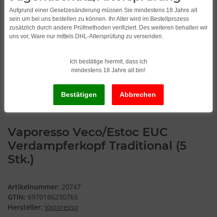
Aufgrund einer Gesetzesänderung müssen Sie mindestens 18 Jahre alt
sein um bei uns bestellen zu können. Ihr Alter wird im Bestellprozess
zusätzlich durch andere Prüfmethoden verifiziert. Des weiteren behalten wir
uns vor, Ware nur mittels DHL-Altersprüfung zu versenden.
Ich bestätige hiermit, dass ich
mindestens 18 Jahre alt bin!
Vaporesso Veco/Estoc EUC
Verdampferkopf Traditional (5
Stk.)
Artikelnummer:
20747
GTIN:
6970186230765
Hersteller:
Vaporesso