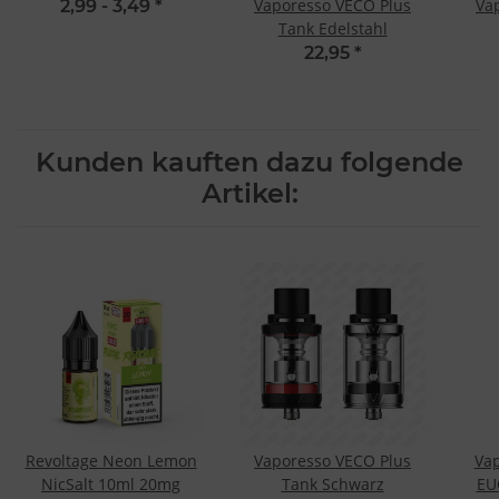
Vaporesso VECO Plus
Va
2,99 -
3,49
*
Tank Edelstahl
22,95
*
Kunden kauften dazu folgende
Artikel:
Revoltage Neon Lemon
Vaporesso VECO Plus
Vap
NicSalt 10ml 20mg
Tank Schwarz
EU