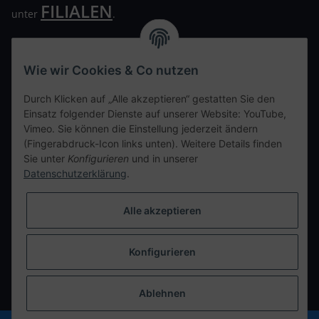
FILIALEN
unter
.
Wir freuen uns auf Euren Besuch. Bitte beachtet die
ausgehängten Hygiene Vorschriften.
Wie wir Cookies & Co nutzen
Ihre persönliche Seite
Durch Klicken auf „Alle akzeptieren“ gestatten Sie den
Einsatz folgender Dienste auf unserer Website: YouTube,
Kontaktdaten
Vimeo. Sie können die Einstellung jederzeit ändern
(Fingerabdruck-Icon links unten). Weitere Details finden
Sie unter
Konfigurieren
und in unserer
tweet
Datenschutzerklärung
.
teilen
teilen
Alle akzeptieren
Info
Konfigurieren
Vertrag widerrufen
* Alle Preise inkl. gesetzlicher USt., zzgl.
Versand
Ablehnen