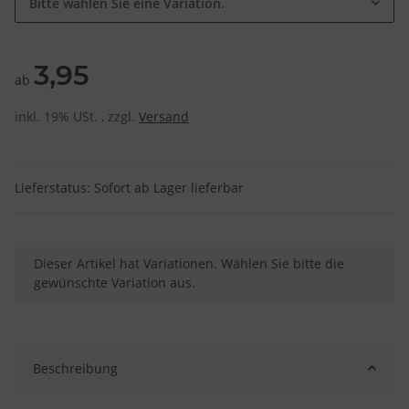
Bitte wählen Sie eine Variation.
3,95
ab
inkl. 19% USt. , zzgl.
Versand
Lieferstatus: Sofort ab Lager lieferbar
x
Dieser Artikel hat Variationen. Wählen Sie bitte die
gewünschte Variation aus.
Beschreibung