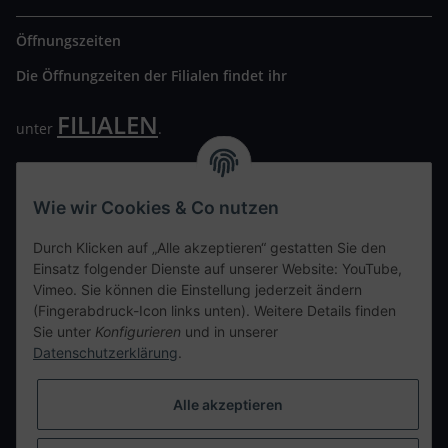
Öffnungszeiten
Die Öffnungzeiten der Filialen findet ihr
FILIALEN
unter
.
Wir freuen uns auf Euren Besuch. Bitte beachtet die
ausgehängten Hygiene Vorschriften.
Wie wir Cookies & Co nutzen
Ihre persönliche Seite
Durch Klicken auf „Alle akzeptieren“ gestatten Sie den
Einsatz folgender Dienste auf unserer Website: YouTube,
Kontaktdaten
Vimeo. Sie können die Einstellung jederzeit ändern
(Fingerabdruck-Icon links unten). Weitere Details finden
Sie unter
Konfigurieren
und in unserer
tweet
Datenschutzerklärung
.
teilen
teilen
Alle akzeptieren
Info