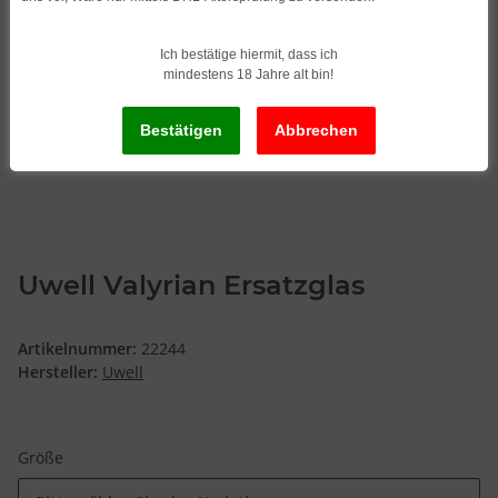
Ich bestätige hiermit, dass ich
mindestens 18 Jahre alt bin!
Uwell Valyrian Ersatzglas
Artikelnummer:
22244
Hersteller:
Uwell
Größe