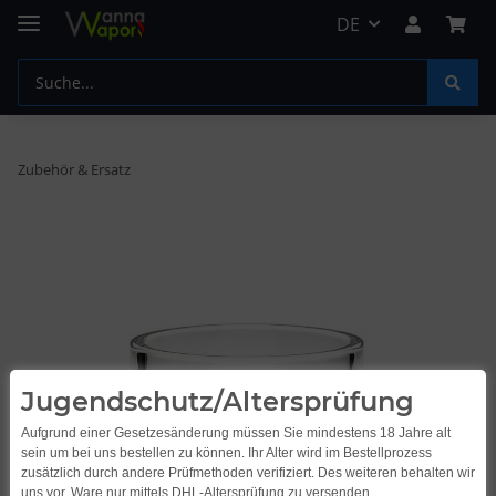
DE
Zubehör & Ersatz
Jugendschutz/Altersprüfung
Aufgrund einer Gesetzesänderung müssen Sie mindestens 18 Jahre alt
sein um bei uns bestellen zu können. Ihr Alter wird im Bestellprozess
zusätzlich durch andere Prüfmethoden verifiziert. Des weiteren behalten wir
uns vor, Ware nur mittels DHL-Altersprüfung zu versenden.