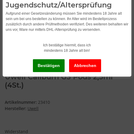
Jugendschutz/Altersprüfung
Aufgrund einer Gesetzesänderung müssen Sie mindestens 18 Jahre alt
sein um bei uns bestellen zu können. Ihr Alter wird im Bestellprozess
zusätzlich durch andere Prüfmethoden verifiziert. Des weiteren behalten wir
uns vor, Ware nur mittels DHL-Altersprüfung zu versenden.
Ich bestätige hiermit, dass ich
mindestens 18 Jahre alt bin!
Uwell Caliburn G3 Pods 2,5ml
(4St.)
Artikelnummer:
23410
Hersteller:
Uwell
Widerstand