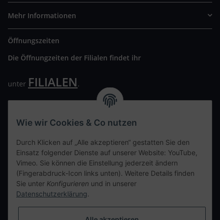
Mehr Informationen
Öffnungszeiten
Die Öffnungzeiten der Filialen findet ihr
FILIALEN
unter
.
Wir freuen uns auf Euren Besuch. Bitte beachtet die
ausgehängten Hygiene Vorschriften.
Wie wir Cookies & Co nutzen
Ihre persönliche Seite
Durch Klicken auf „Alle akzeptieren“ gestatten Sie den
Einsatz folgender Dienste auf unserer Website: YouTube,
Kontaktdaten
Vimeo. Sie können die Einstellung jederzeit ändern
(Fingerabdruck-Icon links unten). Weitere Details finden
Sie unter
Konfigurieren
und in unserer
tweet
Datenschutzerklärung
.
teilen
teilen
Alle akzeptieren