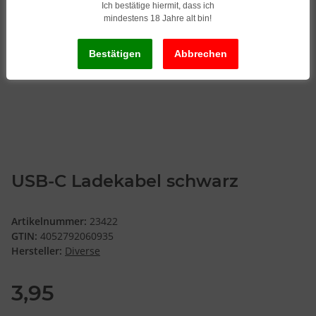
Ich bestätige hiermit, dass ich
mindestens 18 Jahre alt bin!
USB-C Ladekabel schwarz
Artikelnummer:
23422
GTIN:
4052792060935
Hersteller:
Diverse
3,95