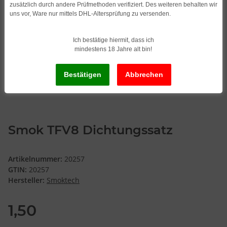
zusätzlich durch andere Prüfmethoden verifiziert. Des weiteren behalten wir
uns vor, Ware nur mittels DHL-Altersprüfung zu versenden.
Ich bestätige hiermit, dass ich
mindestens 18 Jahre alt bin!
Smok TFV8 Dichtungssatz
Artikelnummer:
20257
GTIN:
20257
Hersteller:
Smoktech
1,50