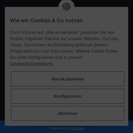
Wir freuen uns auf Euren Besuch. Bitte beachtet die
ausgehängten Hygiene Vorschriften.
Wie wir Cookies & Co nutzen
Ihre persönliche Seite
Durch Klicken auf „Alle akzeptieren“ gestatten Sie den
Einsatz folgender Dienste auf unserer Website: YouTube,
Kontaktdaten
Vimeo. Sie können die Einstellung jederzeit ändern
(Fingerabdruck-Icon links unten). Weitere Details finden
Sie unter
Konfigurieren
und in unserer
tweet
Datenschutzerklärung
.
teilen
teilen
Alle akzeptieren
Info
Konfigurieren
Vertrag widerrufen
* Alle Preise inkl. gesetzlicher USt., zzgl.
Versand
Ablehnen
Powered by
JTL-Shop