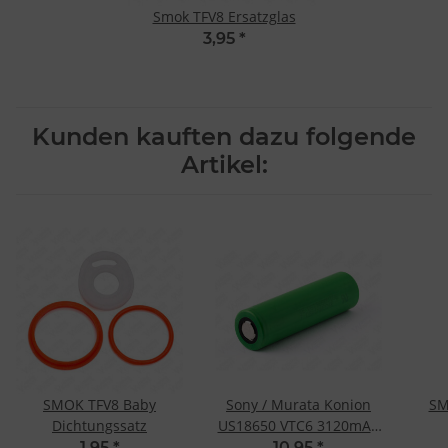
Smok TFV8 Ersatzglas
3,95
*
Kunden kauften dazu folgende
Artikel:
SMOK TFV8 Baby
Sony / Murata Konion
SM
Dichtungssatz
US18650 VTC6 3120mAh
30A
1,95
*
10,95
*