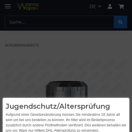
DE
SONDERANGEBOTE
Jugendschutz/Altersprüfung
Aufgrund einer Gesetzesänderung müssen Sie mindestens 18 Jahre alt
sein um bei uns bestellen zu können. Ihr Alter wird im Bestellprozess
zusätzlich durch andere Prüfmethoden verifiziert. Des weiteren behalten wir
uns vor, Ware nur mittels DHL-Altersprüfung zu versenden.