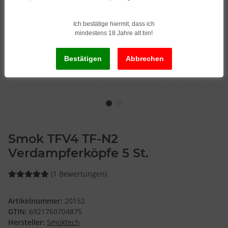
Ich bestätige hiermit, dass ich
mindestens 18 Jahre alt bin!
Smok TFV4 TF-N2
Verdampferköpfe 5 St.
(1 Bewertungen)
Artikelnummer:
20152
GTIN:
6921760704875
Hersteller:
Smoktech