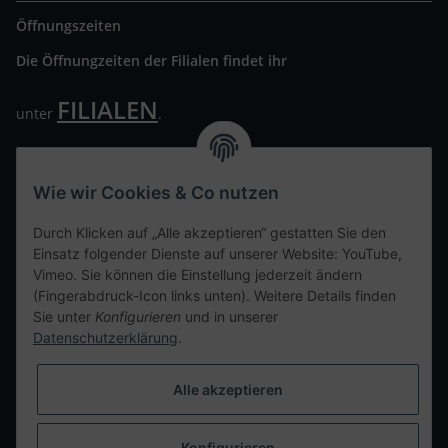
Öffnungszeiten
Die Öffnungzeiten der Filialen findet ihr
FILIALEN
unter
.
Wir freuen uns auf Euren Besuch. Bitte beachtet die
ausgehängten Hygiene Vorschriften.
Wie wir Cookies & Co nutzen
Ihre persönliche Seite
Durch Klicken auf „Alle akzeptieren“ gestatten Sie den
Einsatz folgender Dienste auf unserer Website: YouTube,
Kontaktdaten
Vimeo. Sie können die Einstellung jederzeit ändern
(Fingerabdruck-Icon links unten). Weitere Details finden
Sie unter
Konfigurieren
und in unserer
tweet
Datenschutzerklärung
.
teilen
teilen
Alle akzeptieren
Info
Konfigurieren