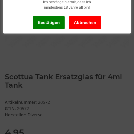
Ich bestätige hiermit, dass ich
mindestens 18 Jahre alt bin!
Scottua Tank Ersatzglas für 4ml
Tank
Artikelnummer:
20572
GTIN:
20572
Hersteller:
Diverse
4,95