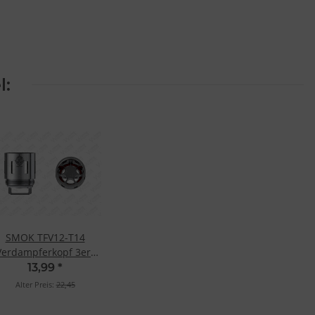
l:
SMOK TFV12-T14
Verdampferkopf 3er-
Pack
13,99
*
Alter Preis:
22,45