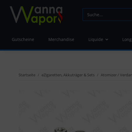
Gutscheine
Merchandise
Liquide
Long
Startseite
eZigaretten, Akkuträger & Sets
Atomizer / Verda