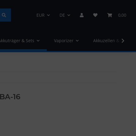
EUR
DE
0,00
Akkuträger & Sets
Vaporizer
Akkuzellen & Ladege
BA-16