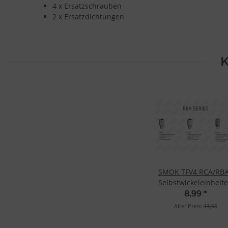
4 x Ersatzschrauben
2 x Ersatzdichtungen
K
SMOK TFV4 RCA/RB
Selbstwickeleinheit
TF-R3+TF-T4 Beast K
8,99
*
Alter Preis:
13,95