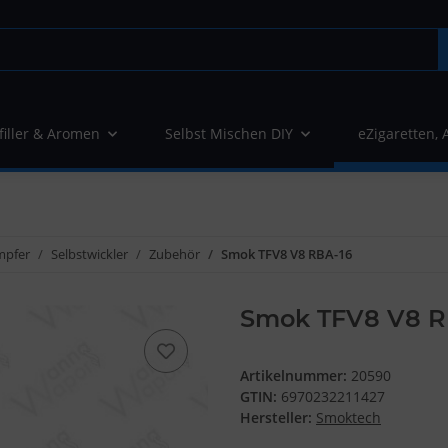
filler & Aromen
Selbst Mischen DIY
eZigaretten, 
mpfer
Selbstwickler
Zubehör
Smok TFV8 V8 RBA-16
Smok TFV8 V8 R
Artikelnummer:
20590
GTIN:
6970232211427
Hersteller:
Smoktech