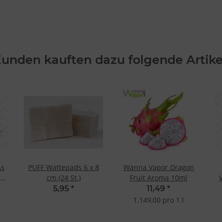
unden kauften dazu folgende Artike
As
PUFF Wattepads 6 x 8
Wanna Vapor Dragon
en
cm (24 St.)
Fruit Aroma 10ml
it
5,95
*
11,49
*
1.149,00 pro 1 l