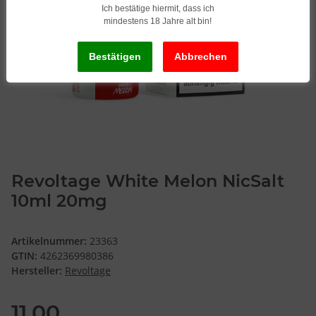
Ich bestätige hiermit, dass ich
mindestens 18 Jahre alt bin!
Revoltage White Melon NicSalt
10ml 20mg
Artikelnummer:
23363
GTIN:
4262369980386
Hersteller:
Revoltage
11,00