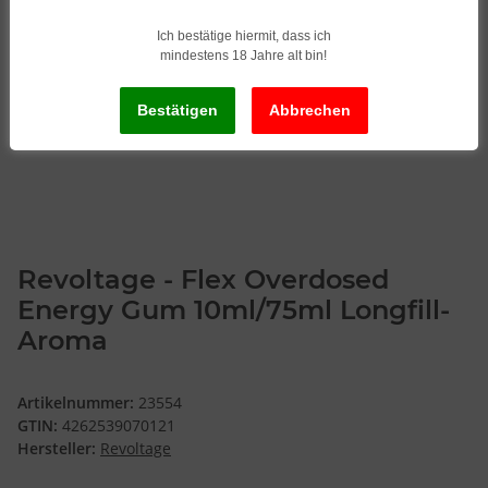
Ich bestätige hiermit, dass ich
mindestens 18 Jahre alt bin!
Revoltage - Flex Overdosed
Energy Gum 10ml/75ml Longfill-
Aroma
Artikelnummer:
23554
GTIN:
4262539070121
Hersteller:
Revoltage