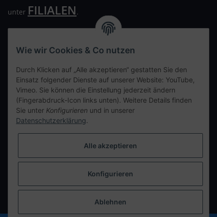
FILIALEN
unter
.
Wir freuen uns auf Euren Besuch. Bitte beachtet die
ausgehängten Hygiene Vorschriften.
Wie wir Cookies & Co nutzen
Ihre persönliche Seite
Durch Klicken auf „Alle akzeptieren“ gestatten Sie den
Einsatz folgender Dienste auf unserer Website: YouTube,
Kontaktdaten
Vimeo. Sie können die Einstellung jederzeit ändern
(Fingerabdruck-Icon links unten). Weitere Details finden
Sie unter
Konfigurieren
und in unserer
tweet
Datenschutzerklärung
.
teilen
teilen
Alle akzeptieren
Info
Konfigurieren
Vertrag widerrufen
* Alle Preise inkl. gesetzlicher USt., zzgl.
Versand
Ablehnen