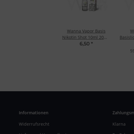
Wanna Vapor Basis
W
Nikotin Shot 10ml 20mg
Basisl
- 50/50
6,50
*
59
Informationen
Zahlungs
Widerrufsrecht
Klarna