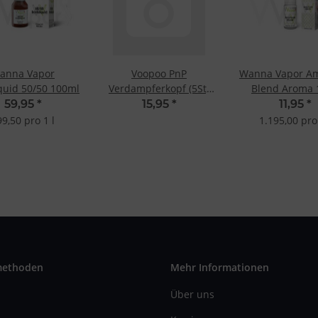
anna Vapor
Voopoo PnP
Wanna Vapor Am
iquid 50/50 100ml
Verdampferkopf (5St)
Blend Aroma 
VM4 0.6 Ohm
59,95
*
15,95
*
11,95
*
9,50 pro 1 l
1.195,00 pro 
methoden
Mehr Informationen
Über uns