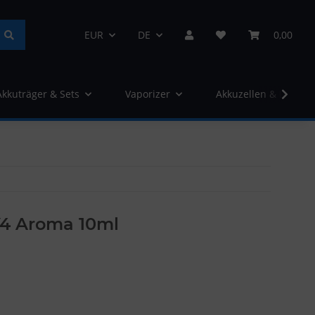
EUR
DE
0,00
Akkuträger & Sets
Vaporizer
Akkuzellen & Ladege
4 Aroma 10ml