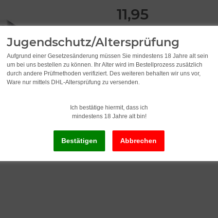
11,95
1.195,00 pro 1 l
Jugendschutz/Altersprüfung
inkl. 19% USt. , zzgl.
Versand
Aufgrund einer Gesetzesänderung müssen Sie mindestens 18 Jahre alt sein
um bei uns bestellen zu können. Ihr Alter wird im Bestellprozess zusätzlich
durch andere Prüfmethoden verifiziert. Des weiteren behalten wir uns vor,
Lieferzeit:
2 - 3 Werktage
(DE - Ausla
Ware nur mittels DHL-Altersprüfung zu versenden.
Ich bestätige hiermit, dass ich
S
mindestens 18 Jahre alt bin!