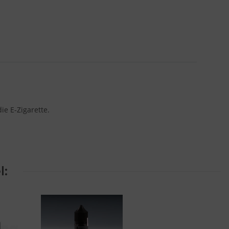
e E-Zigarette.
l: