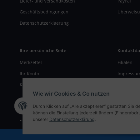
Liefer- und Versandkosten
PayPal
Geschäftsbedingungen
Überweisu
Datenschutzerklaerung
Ihre persönliche Seite
Kontaktda
Merkzettel
Filialen
Ihr Konto
Impressu
Kasse
Kontaktfo
Wie wir Cookies & Co nutzen
Durch Klicken auf „Alle akzeptieren“ gestatten Sie d
können die Einstellung jederzeit ändern (Fingerabdru
unserer
Datenschutzerklärung
.
* Alle Preise inkl. gesetzlicher USt., zzgl.
Versand