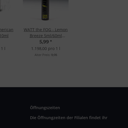
erican
WATT the FOG - Lemon
10ml
Breeze 5ml/60ml
Longfill-Aroma
5,99
*
1 l
1.198,00 pro 1 l
Alter Preis:
9,95
Öffnungszeiten
Die Öffnungzeiten der Filialen findet ihr