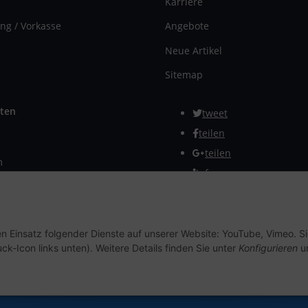
Karriere
ng / Vorkasse
Angebote
Neue Artikel
Sitemap
ten
tweet
teilen
teilen
m
Info
rmular
Vertrag widerrufen
en Einsatz folgender Dienste auf unserer Website: YouTube, Vimeo. S
ck-Icon links unten). Weitere Details finden Sie unter
Konfigurieren
un