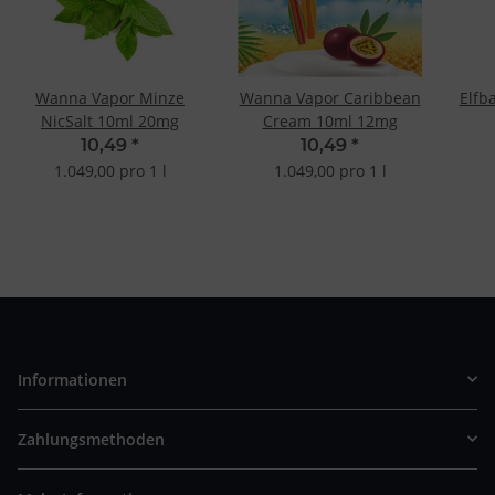
Wanna Vapor Minze
Wanna Vapor Caribbean
Elfb
NicSalt 10ml 20mg
Cream 10ml 12mg
10,49
*
10,49
*
1.049,00 pro 1 l
1.049,00 pro 1 l
Informationen
Zahlungsmethoden