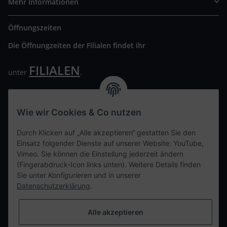
Mehr Informationen
Öffnungszeiten
Die Öffnungzeiten der Filialen findet ihr
FILIALEN
unter
.
Wir freuen uns auf Euren Besuch. Bitte beachtet die
ausgehängten Hygiene Vorschriften.
Wie wir Cookies & Co nutzen
Ihre persönliche Seite
Durch Klicken auf „Alle akzeptieren“ gestatten Sie den
Einsatz folgender Dienste auf unserer Website: YouTube,
Kontaktdaten
Vimeo. Sie können die Einstellung jederzeit ändern
(Fingerabdruck-Icon links unten). Weitere Details finden
Sie unter
Konfigurieren
und in unserer
tweet
Datenschutzerklärung
.
teilen
teilen
Alle akzeptieren
Info