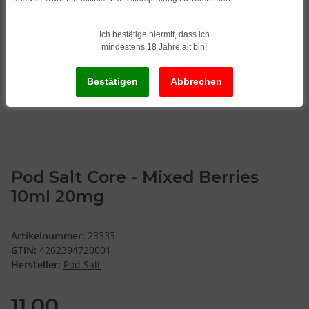
Ich bestätige hiermit, dass ich
mindestens 18 Jahre alt bin!
Pod Salt Core - Mixed Berries
10ml 20mg
Artikelnummer:
23333
GTIN:
4262394720001
Hersteller:
Pod Salt
11,00