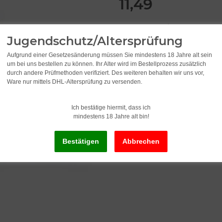
11,49
1.149,00 pro 1 l
inkl. 19% USt. , zzgl.
Versand
Jugendschutz/Altersprüfung
Aufgrund einer Gesetzesänderung müssen Sie mindestens 18 Jahre alt sein
um bei uns bestellen zu können. Ihr Alter wird im Bestellprozess zusätzlich
durch andere Prüfmethoden verifiziert. Des weiteren behalten wir uns vor,
Ware nur mittels DHL-Altersprüfung zu versenden.
Ich bestätige hiermit, dass ich
mindestens 18 Jahre alt bin!