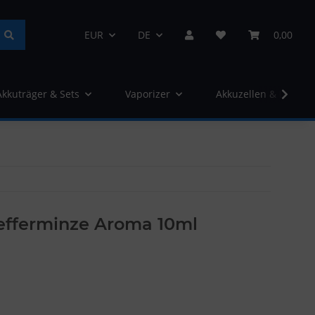
EUR
DE
0,00
Akkuträger & Sets
Vaporizer
Akkuzellen & Ladege
efferminze Aroma 10ml