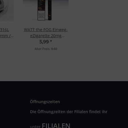
 316L
WATT the FOG Einweg-
0mm /
eZigarette 20mg
Strawberry Slushy
5,99
*
Alter Preis:
9,50
Öffnungszeiten
Die Öffnungzeiten der Filialen findet ihr
FILIALEN
unter
.