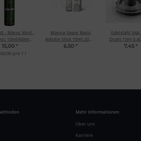
st - Maroc Mint -
Wanna Vapor Basis
Edelstahl V4A
sic 10ml/60ml
Nikotin Shot 10ml 20mg
Draht 10m 0.4
ngfill-Aroma
- 50/50
10m
15,00
*
6,50
*
7,45
*
500,00 pro 1 l
methoden
Mehr Informationen
Über uns
Karriere