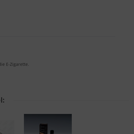
e E-Zigarette.
l: