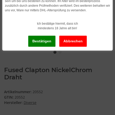
sein um bei uns bestellen zu können. Ihr Alter wird im Bestellprozess
zusätzlich durch andere Prüfmethoden verifiziert. Des weiteren behalten wir
uns vor, Ware nur mittels DHL-Altersprüfung zu versenden.
Ich bestätige hiermit, dass ich
mindestens 18 Jahre alt bin!
Fused Clapton NickelChrom
Draht
Artikelnummer:
20552
GTIN:
20552
Hersteller:
Diverse