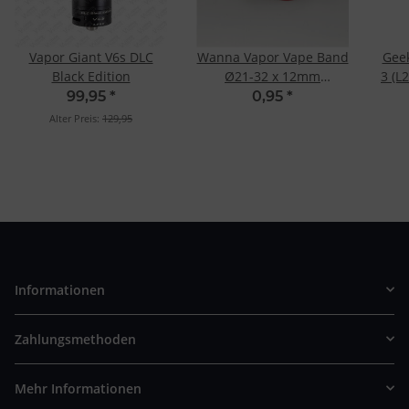
Vapor Giant V6s DLC
Wanna Vapor Vape Band
Gee
Black Edition
Ø21-32 x 12mm
3 (L
Transparent
99,95
*
0,95
*
Alter Preis:
129,95
Informationen
Zahlungsmethoden
Mehr Informationen